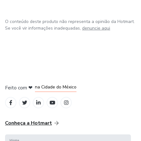
O conteúdo deste produto não representa a opinião da Hotmart.
Se você vir informações inadequadas,
denuncie aqui
em Bogotá
em Amsterdam
em Madrid
na Cidade do México
Feito com
❤
em Belo Horizonte
Conheça a Hotmart
Idioma