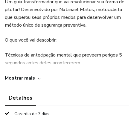
Um guia transformador que vai revolucionar sua forma de
pilotar! Desenvolvido por Natanael Matos, motociclista
que superou seus próprios medos para desenvolver um
método único de segurança preventiva.
O que você vai descobrir:
Técnicas de antecipação mental que preveem perigos 5
segundos antes deles acontecerem
O segredo da leitura do trânsito para identificar riscos
Mostrar mais
invisíveis para a maioria dos pilotos
Detalhes
Métodos de conexão homem-máquina que transformam a
moto em uma extensão do seu corpo
Garantia de 7 dias
Estratégias de equilíbrio emocional para pilotar entre o
medo paralisante e a confiança excessiva