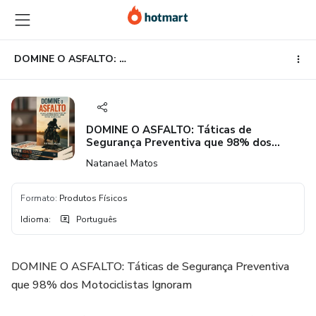
Ir
Ir
Ir
para
para
para
o
o
o
conteúdo
pagamento
rodapé
DOMINE O ASFALTO: Táticas de Segurança Preventiva que 98% dos Motociclistas Ignoram - E Como Isso Pode Salvar Sua Vida
principal
DOMINE O ASFALTO: Táticas de
Segurança Preventiva que 98% dos
Motociclistas Ignoram - E Como Isso Pode
Natanael Matos
Salvar Sua Vida
Formato
:
Produtos Físicos
Idioma
:
Português
DOMINE O ASFALTO: Táticas de Segurança Preventiva
que 98% dos Motociclistas Ignoram