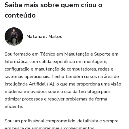
Saiba mais sobre quem criou o
Diferenciais exclusivos:
conteúdo
Baseado na experiência real de quem entende o medo e a
vulnerabilidade do motociclista
Natanael Matos
Táticas comprovadas que evitam 94% dos acidentes mais
Sou formado em Técnico em Manutenção e Suporte em
comuns
Informática, com sólida experiência em montagem,
configuração e manutenção de computadores, redes e
Linguagem clara e acessível para pilotos de todos os níveis
sistemas operacionais. Tenho também cursos na área de
Exercícios práticos que podem ser aplicados
Inteligência Artificial (IA), o que me proporciona uma visão
imediatamente
moderna e inovadora sobre o uso da tecnologia para
otimizar processos e resolver problemas de forma
Para quem é este ebook:
eficiente.
Motociclistas que desejam pilotar com mais segurança e
Sou um profissional comprometido, detalhista e sempre
confiança
em busca de aprimorar meus conhecimentos,