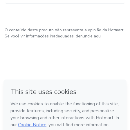
O conteúdo deste produto não representa a opinião da Hotmart.
Se você vir informações inadequadas,
denuncie aqui
em Bogotá
em Amsterdam
em Madrid
na Cidade do México
Feito com
❤
em Belo Horizonte
Conheça a Hotmart