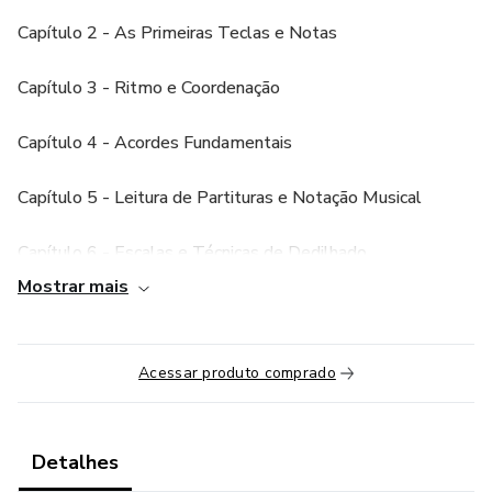
Capítulo 2 - As Primeiras Teclas e Notas
Capítulo 3 - Ritmo e Coordenação
Capítulo 4 - Acordes Fundamentais
Capítulo 5 - Leitura de Partituras e Notação Musical
Capítulo 6 - Escalas e Técnicas de Dedilhado
Mostrar mais
Capítulo 7 - Expressão e Dinâmica Musical
Capítulo 8 - Tocando Músicas do Zero
Acessar produto comprado
Capítulo 9 - Tocando Suas Canções Favoritas
Detalhes
Capítulo 10 - Performando com Confiança