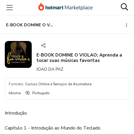
Ir
Ir
Ir
para
para
para
o
o
o
conteúdo
pagamento
rodapé
E-BOOK DOMINE O VIOLAO; Aprenda a tocar suas músicas favoritas
principal
E-BOOK DOMINE O VIOLAO; Aprenda a
tocar suas músicas favoritas
JOAO DA PAZ
Formato
:
Cursos Online e Serviços de Assinatura
Idioma
:
Português
Introdução
Capítulo 1 - Introdução ao Mundo do Teclado