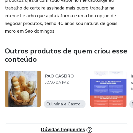
produtos q esta com todo vapor no mercado.hoje eu
trabalho de carteira assinada mais quero trabalhar na
internet e acho que a plataforma e uma boa opçao de
negociar produtos, tenho 40 anos sou natural de goias,
moro em Sao domingos
Outros produtos de quem criou esse
conteúdo
PAO CASEIRO
I
s
JOAO DA PAZ
J
Culinária e Gastronomia
Dúvidas frequentes