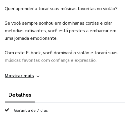
Quer aprender a tocar suas músicas favoritas no violão?
Se você sempre sonhou em dominar as cordas e criar
melodias cativantes, você está prestes a embarcar em
uma jornada emocionante.
Com este E-book, você dominará o violão e tocará suas
músicas favoritas com confiança e expressão.
👉 Toque em 'Saiba Mais' e garanta o seu E-book agora!
Mostrar mais
ANÚNCIO 02
Detalhes
Quer aprender a tocar violão, mas não sabe por onde
Garantia de 7 dias
começar?
Com este e-book você aprenderá como seguir desde os