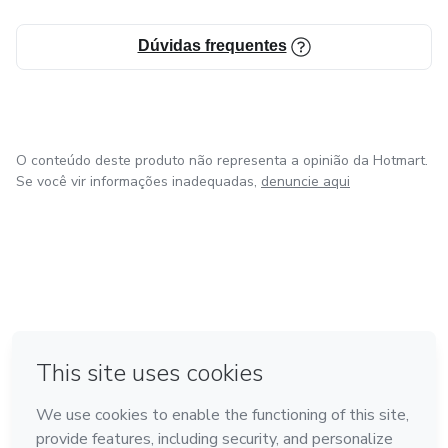
👉 Não perca essa oportunidade, toque em 'Saiba Mais' e
Dúvidas frequentes
garanta o seu E-book agora!
O conteúdo deste produto não representa a opinião da Hotmart.
Se você vir informações inadequadas,
denuncie aqui
em Bogotá
em Amsterdam
em Madrid
na Cidade do México
Feito com
❤
em Belo Horizonte