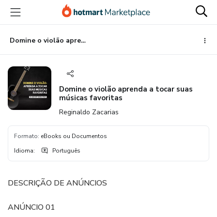
Ir
Ir
Ir
para
para
para
o
o
o
conteúdo
pagamento
rodapé
Domine o violão aprenda a tocar suas músicas favoritas
principal
Domine o violão aprenda a tocar suas
músicas favoritas
Reginaldo Zacarias
Formato
:
eBooks ou Documentos
Idioma
:
Português
DESCRIÇÃO DE ANÚNCIOS
ANÚNCIO 01