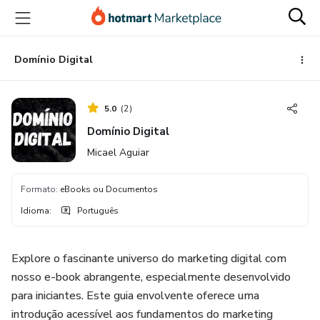
Ir
Ir
Ir
para
para
para
o
o
o
conteúdo
pagamento
rodapé
Domínio Digital
principal
5.0
(
2
)
Domínio Digital
Micael Aguiar
Formato
:
eBooks ou Documentos
Idioma
:
Português
Explore o fascinante universo do marketing digital com
nosso e-book abrangente, especialmente desenvolvido
para iniciantes. Este guia envolvente oferece uma
introdução acessível aos fundamentos do marketing