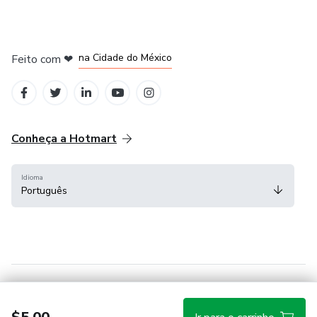
em Bogotá
em Amsterdam
em Madrid
na Cidade do México
Feito com
❤
em Belo Horizonte
Conheça a Hotmart
Idioma
Português
Central de ajuda
Termos
Privacidade
Cookies