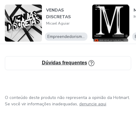
VENDAS
M
DISCRETAS
M
Micael Aguiar
Empreendedorismo Digital
Dúvidas frequentes
O conteúdo deste produto não representa a opinião da Hotmart.
Se você vir informações inadequadas,
denuncie aqui