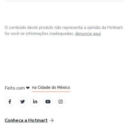
O conteúdo deste produto não representa a opinião da Hotmart.
Se você vir informações inadequadas,
denuncie aqui
em Bogotá
em Amsterdam
em Madrid
na Cidade do México
Feito com
❤
em Belo Horizonte
Conheça a Hotmart