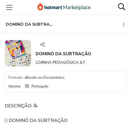
Ir
Ir
Ir
para
para
para
o
o
o
conteúdo
pagamento
rodapé
DOMINÓ DA SUBTRAÇÃO
principal
DOMINÓ DA SUBTRAÇÃO
LOJINHA PEDAGÓGICA JLT
Formato
:
eBooks ou Documentos
Idioma
:
Português
DESCRIÇÃO: 📝
🀄 DOMINÓ DA SUBTRAÇÃO