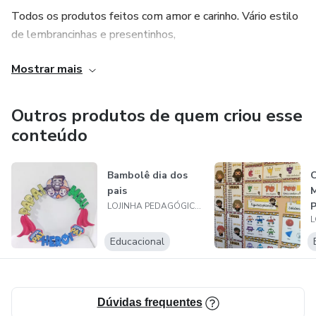
Todos os produtos feitos com amor e carinho. Vário estilo
de lembrancinhas e presentinhos,
Mostrar mais
Faça parte dessa família e descubra novos horizontes e
aventuras deliciosas.
Outros produtos de quem criou esse
conteúdo
Bambolê dia dos
C
pais
M
P
LOJINHA PEDAGÓGICA JLT
p
Educacional
Dúvidas frequentes