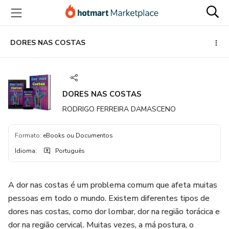
Ir
Ir
Ir
para
para
para
o
o
o
conteúdo
pagamento
rodapé
DORES NAS COSTAS
principal
DORES NAS COSTAS
RODRIGO FERREIRA DAMASCENO
Formato
:
eBooks ou Documentos
Idioma
:
Português
A dor nas costas é um problema comum que afeta muitas
pessoas em todo o mundo. Existem diferentes tipos de
dores nas costas, como dor lombar, dor na região torácica e
dor na região cervical. Muitas vezes, a má postura, o