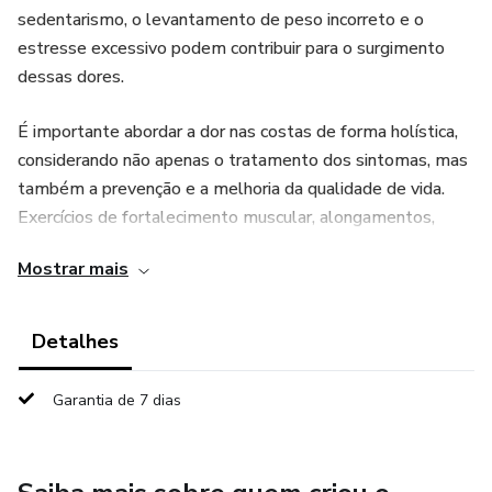
sedentarismo, o levantamento de peso incorreto e o
estresse excessivo podem contribuir para o surgimento
dessas dores.
É importante abordar a dor nas costas de forma holística,
considerando não apenas o tratamento dos sintomas, mas
também a prevenção e a melhoria da qualidade de vida.
Exercícios de fortalecimento muscular, alongamentos,
correção da postura e cuidados ergonômicos são
Mostrar mais
fundamentais para aliviar e prevenir a dor nas costas.
Detalhes
Garantia de 7 dias