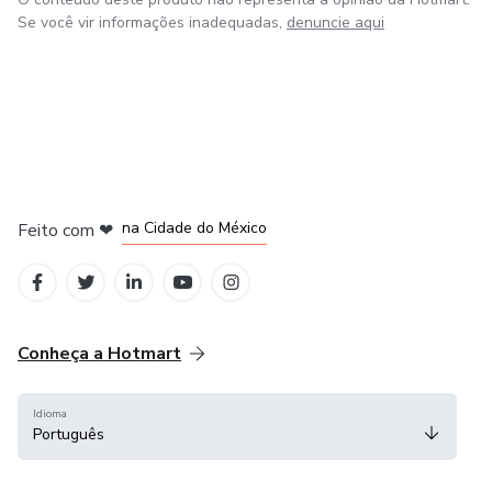
Se você vir informações inadequadas,
denuncie aqui
em Bogotá
em Amsterdam
em Madrid
na Cidade do México
Feito com
❤
em Belo Horizonte
Conheça a Hotmart
Idioma
Português