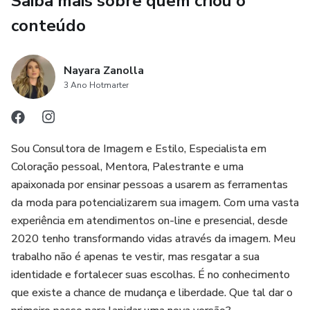
Saiba mais sobre quem criou o
✅ Paleta
conteúdo
✅ Como usá-la
Nayara Zanolla
✅ Maquiagens
3 Ano Hotmarter
✅ Esmaltes
Sou Consultora de Imagem e Estilo, Especialista em
✅ Óculos
Coloração pessoal, Mentora, Palestrante e uma
apaixonada por ensinar pessoas a usarem as ferramentas
✅ Acessórios
da moda para potencializarem sua imagem. Com uma vasta
experiência em atendimentos on-line e presencial, desde
✅ Roupas
2020 tenho transformando vidas através da imagem. Meu
trabalho não é apenas te vestir, mas resgatar a sua
✅ Truques de imagem
identidade e fortalecer suas escolhas. É no conhecimento
✅ Casamento/eventos
que existe a chance de mudança e liberdade. Que tal dar o