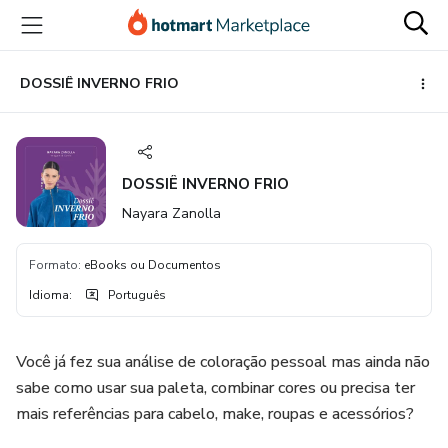
Ir
Ir
Ir
para
para
para
o
o
o
conteúdo
pagamento
rodapé
DOSSIÊ INVERNO FRIO
principal
DOSSIÊ INVERNO FRIO
Nayara Zanolla
Formato
:
eBooks ou Documentos
Idioma
:
Português
Você já fez sua análise de coloração pessoal mas ainda não
sabe como usar sua paleta, combinar cores ou precisa ter
mais referências para cabelo, make, roupas e acessórios?