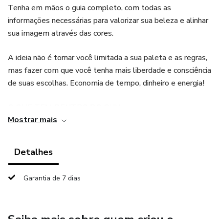
Tenha em mãos o guia completo, com todas as
informações necessárias para valorizar sua beleza e alinhar
sua imagem através das cores.
A ideia não é tornar você limitada a sua paleta e as regras,
mas fazer com que você tenha mais liberdade e consciência
de suas escolhas. Economia de tempo, dinheiro e energia!
O QUE TEM DENTRO DO GUIA:
Mostrar mais
✅ Seu tipo de pele
Detalhes
✅ Nude ideal
Garantia de 7 dias
✅ Contraste pessoal
✅ Cabelos