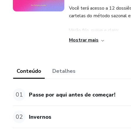
Você terá acesso a 12 dossiês
cartelas do método sazonal e
Verão frio, suave e claro;
Mostrar mais
Inverno frio, profundo e brilhan
Primavera brilhante, clara e q
Conteúdo
Detalhes
Outono suave, quente e profu
Todos eles com mais de 80 p
01
Passe por aqui antes de começar!
Cartela de cores completa, mel
melhores colorações de cabelo,
02
Invernos
maquiagens de cada cartela, 