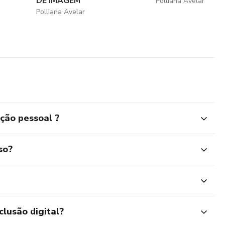
DE IMAGEM
Polliana Avelar
Polliana Avelar
ção pessoal ?
so?
clusão digital?