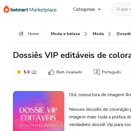
Ir
Ir
Ir
Categorias
para
para
para
o
o
o
conteúdo
pagamento
rodapé
Home
Moda e beleza
Moda
principal
Dossiês VIP editáveis de color
5.0
(
2
)
Bem Avaliado
Português
Olá, consultora de imagem #r
Nesses dossiês de coloração p
imagem mais toda a prática d
verdadeiro dossiê Vip para v