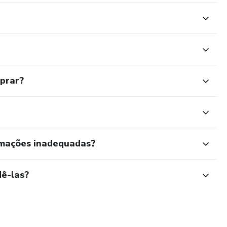
mprar?
rmações inadequadas?
ê-las?