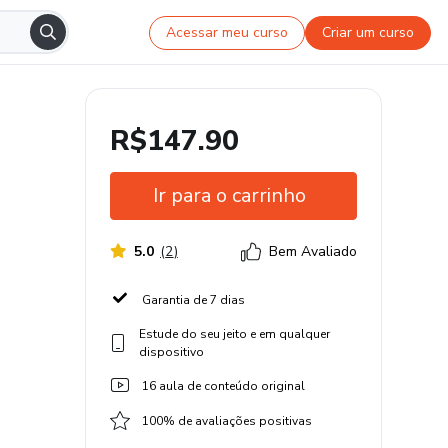
Acessar meu curso
Criar um curso
R$147.90
Ir para o carrinho
5.0
(
2
)
Bem Avaliado
Garantia de 7 dias
Estude do seu jeito e em qualquer
dispositivo
16 aula de conteúdo original
100% de avaliações positivas