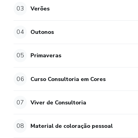
O produto que faltava para vo
03
Verões
pessoal com excelência!
Você tem a garantia de 7 dias
04
Outonos
continuar com ele, é só solici
Te espero do outro lado, em 
05
Primaveras
E ah, todos os arquivos são a
fácil e intuitivo. Você também
06
Curso Consultoria em Cores
07
Viver de Consultoria
08
Material de coloração pessoal