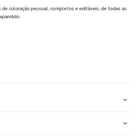
 de coloração pessoal, completos e editáveis, de todas as
xpandido:
te;
uente;
ndo.
áginas contendo:
hores e piores cores, cartela irmã e cartela oposta,
 piores cores para cabelos, inspirações de looks,
combinações de cores e looks, estampas e contraste.