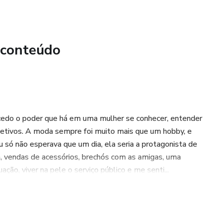
 conteúdo
cedo o poder que há em uma mulher se conhecer, entender
bjetivos. A moda sempre foi muito mais que um hobby, e
 só não esperava que um dia, ela seria a protagonista de
a, vendas de acessórios, brechós com as amigas, uma
ão, viver na pele o serviço público e me senti...