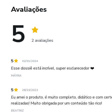
Avaliações
5
2 avaliações
5
02/01/2024
Esse dossiê está incrível, super esclarecedor ❤️
MÁYRA
5
28/10/2023
Eu amei o produto, é muito completo, didático e com certe
realizadas! Muito obrigada por um conteúdo tão rico!
BEATRIZ