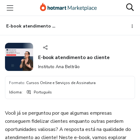
Ir
Ir
Ir
para
para
para
o
o
o
conteúdo
pagamento
rodapé
E-book atendimento ao cliente
principal
E-book atendimento ao cliente
Instituto Ana Beltrão
Formato
:
Cursos Online e Serviços de Assinatura
Idioma
:
Português
Você já se perguntou por que algumas empresas
conseguem fidelizar clientes enquanto outras perdem
oportunidades valiosas? A resposta está na qualidade do
atendimento ao cliente! Neste e-book, vamos explorar