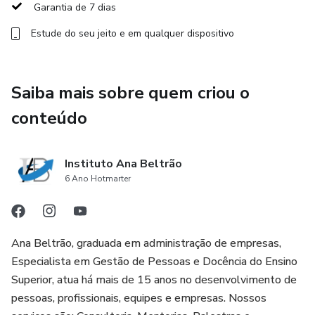
Garantia de 7 dias
Aprenda técnicas de escuta ativa, empatia e resolução de
Estude do seu jeito e em qualquer dispositivo
conflitos.
Estratégias de Fidelização:
Saiba mais sobre quem criou o
Descubra como criar experiências memoráveis que fazem
conteúdo
seus clientes voltarem sempre.
Explore estratégias de personalização e atendimento
Instituto Ana Beltrão
proativo.
6 Ano Hotmarter
Gestão de Reclamações e Feedbacks:
Ana Beltrão, graduada em administração de empresas,
Transforme reclamações em oportunidades de melhoria e
Especialista em Gestão de Pessoas e Docência do Ensino
fidelização.
Superior, atua há mais de 15 anos no desenvolvimento de
pessoas, profissionais, equipes e empresas. Nossos
Saiba como coletar e utilizar feedbacks para aperfeiçoar