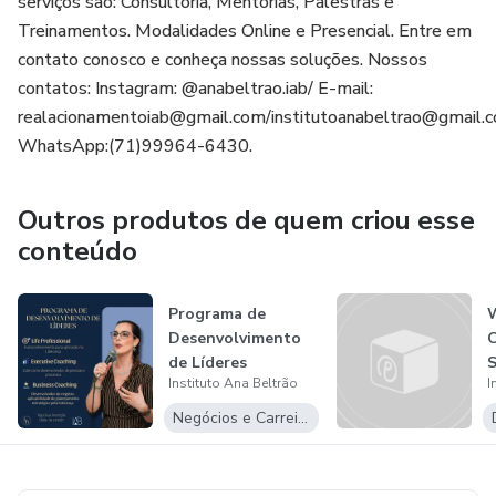
serviços são: Consultoria, Mentorias, Palestras e
seus processos.
Treinamentos. Modalidades Online e Presencial. Entre em
contato conosco e conheça nossas soluções. Nossos
Tecnologia e Inovação no Atendimento:
contatos: Instagram: @anabeltrao.iab/ E-mail:
Veja como a tecnologia pode melhorar a eficiência e a
realacionamentoiab@gmail.com/institutoanabeltrao@gmail.
qualidade do atendimento ao cliente.
WhatsApp:(71)99964-6430.
Conheça ferramentas e soluções tecnológicas que podem
Outros produtos de quem criou esse
transformar seu atendimento.
conteúdo
Casos de Sucesso e Melhores Práticas:
Programa de
Desenvolvimento
Inspire-se com exemplos de empresas que são referência
de Líderes
em atendimento ao cliente.
Instituto Ana Beltrão
I
Negócios e Carreira
Adote melhores práticas e aplique-as no seu negócio.
Quem deve ler este e-book?