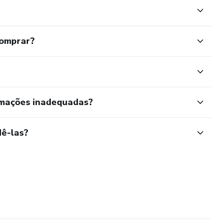
comprar?
rmações inadequadas?
ê-las?