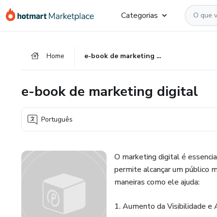
Ir
Ir
Ir
Categorias
para
para
para
o
o
o
conteúdo
pagamento
rodapé
Home
e-book de marketing digital
principal
e-book de marketing digital
Português
O marketing digital é essenc
permite alcançar um público m
maneiras como ele ajuda:
1. Aumento da Visibilidade e 