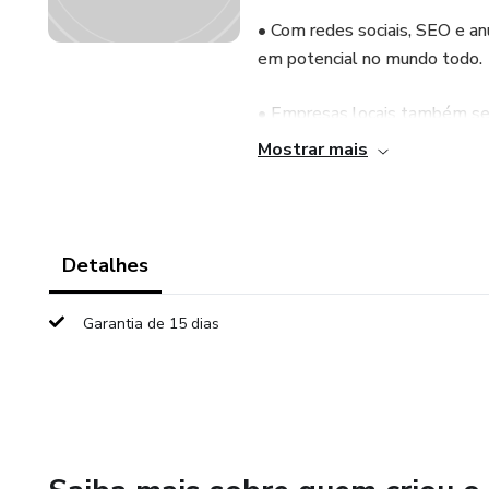
• Com redes sociais, SEO e an
em potencial no mundo todo.
• Empresas locais também se
segmentados.
Mostrar mais
2. Geração de Leads e Vendas
• Estratégias como funil de v
Detalhes
leads qualificados.
Garantia de 15 dias
• O remarketing mantém conta
3. Segmentação Precisa do Pú
• Plataformas como Facebook 
localização, interesses e co