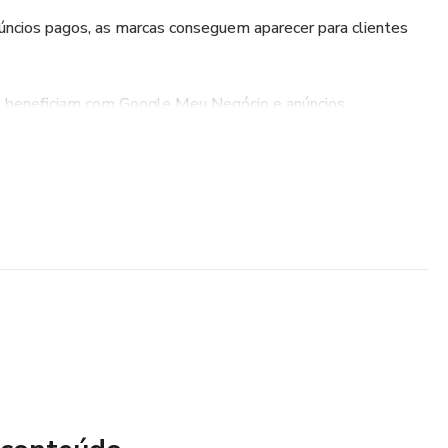
úncios pagos, as marcas conseguem aparecer para clientes
 beneficiam com Google Meu Negócio e anúncios
endas, e-mail marketing e landing pages ajudam a captar
to com clientes indecisos, aumentando a conversão.
blico
Ads e Google Ads permitem escolher o público por idade,
mportamento.