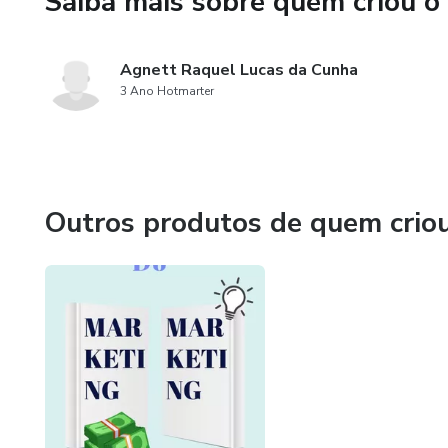
Saiba mais sobre quem criou o
• Isso evita desperdício de d
Agnett Raquel Lucas da Cunha
4. Autoridade e Credibilidade
3 Ano Hotmarter
• Marketing de conteúdo (blogs
uma referência no mercado.
O marketing digital tem um 
Outros produtos de quem crio
empreendedores a alcançarem 
Através de redes sociais, SE
visibilidade, alcançando clien
por meio do Google Meu Negó
a geração de leads e vendas 
landing pages, que captam cli
também mantém contato com c
Outro grande benefício é a s