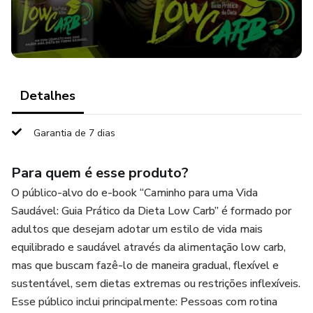
refeições rápidas, substituições inteligentes e técnicas de
mindfulness para controlar desejos. Há um enfoque
especial nas gorduras saudáveis (abacate, azeite,
oleaginosas) e na importância de um metabolismo
equilibrado.
Detalhes
Nos capítulos finais (8 a 10), o e-book amplia o conceito
de saúde, unindo exercícios físicos (HIIT, treino de
Garantia de 7 dias
resistência e aeróbico), sono, hidratação, meditação e
gratidão como partes essenciais de um estilo de vida
Para quem é esse produto?
saudável. O texto reforça que cada pessoa deve
O público-alvo do e-book “Caminho para uma Vida
personalizar seu plano alimentar e comemorar os
Saudável: Guia Prático da Dieta Low Carb” é formado por
progressos, mesmo os menores.
adultos que desejam adotar um estilo de vida mais
equilibrado e saudável através da alimentação low carb,
O livro ainda traz uma seção com cerca de 150 receitas
mas que buscam fazê-lo de maneira gradual, flexível e
low carb, divididas por refeições — café da manhã, almoço,
sustentável, sem dietas extremas ou restrições inflexíveis.
jantar, sobremesas e sopas —, com preparos simples,
Esse público inclui principalmente: Pessoas com rotina
ingredientes acessíveis e foco em praticidade e valor