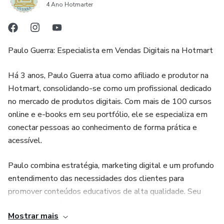
4 Ano Hotmarter
Paulo Guerra: Especialista em Vendas Digitais na Hotmart
Há 3 anos, Paulo Guerra atua como afiliado e produtor na
Hotmart, consolidando-se como um profissional dedicado
no mercado de produtos digitais. Com mais de 100 cursos
online e e-books em seu portfólio, ele se especializa em
conectar pessoas ao conhecimento de forma prática e
acessível.
Paulo combina estratégia, marketing digital e um profundo
entendimento das necessidades dos clientes para
promover conteúdos educativos de alta qualidade. Seu
trabalho vai além das vendas: ele ajuda pessoas a
Mostrar mais
alcançarem seus objetivos através do acesso a cursos