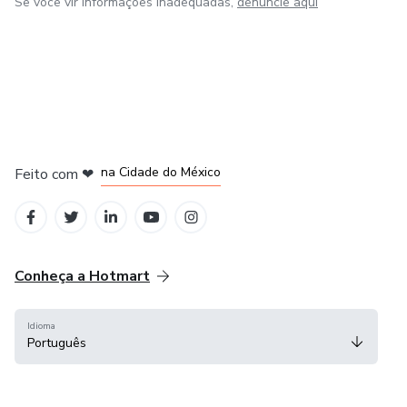
Se você vir informações inadequadas,
denuncie aqui
em Bogotá
em Amsterdam
em Madrid
na Cidade do México
Feito com
❤
em Belo Horizonte
Conheça a Hotmart
Idioma
Português