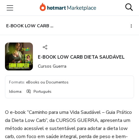
Ir
Ir
Ir
para
para
para
o
o
o
conteúdo
pagamento
rodapé
E-BOOK LOW CARB DIETA SAUDÁVEL
principal
E-BOOK LOW CARB DIETA SAUDÁVEL
Cursos Guerra
Formato
:
eBooks ou Documentos
Idioma
:
Português
O e-book “Caminho para uma Vida Saudável – Guia Prático
da Dieta Low Carb”, da CURSOS GUERRA, apresenta um
método acessível e sustentável para adotar a dieta low
carb, com foco em saúde integral, perda de peso e bem-