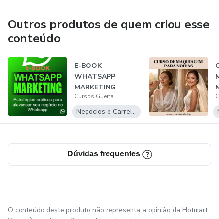
transformadores.
Outros produtos de quem criou esse
Seja aprimorando habilidades, descobrindo novas paixões
conteúdo
ou desenvolvendo carreiras, Paulo está à frente na missão
de impulsionar o aprendizado e o crescimento pessoal no
E-BOOK
ambiente digital.
WHATSAPP
MARKETING
Cursos Guerra
C
Negócios e Carreira
Dúvidas frequentes
O conteúdo deste produto não representa a opinião da Hotmart.