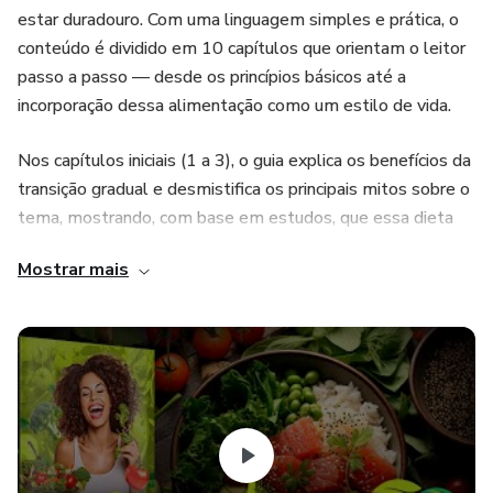
estar duradouro. Com uma linguagem simples e prática, o
conteúdo é dividido em 10 capítulos que orientam o leitor
passo a passo — desde os princípios básicos até a
incorporação dessa alimentação como um estilo de vida.
Nos capítulos iniciais (1 a 3), o guia explica os benefícios da
transição gradual e desmistifica os principais mitos sobre o
tema, mostrando, com base em estudos, que essa dieta
não causa fadiga nem prejudica o coração. Destaca também
Mostrar mais
a importância do equilíbrio entre proteínas magras,
gorduras boas e vegetais, além de incentivar o consumo de
alimentos integrais e naturais para energia estável e
melhor digestão.
Os capítulos intermediários (4 a 7) tratam dos desafios
práticos — como falta de tempo e situações sociais —
oferecendo soluções simples, como planejamento de