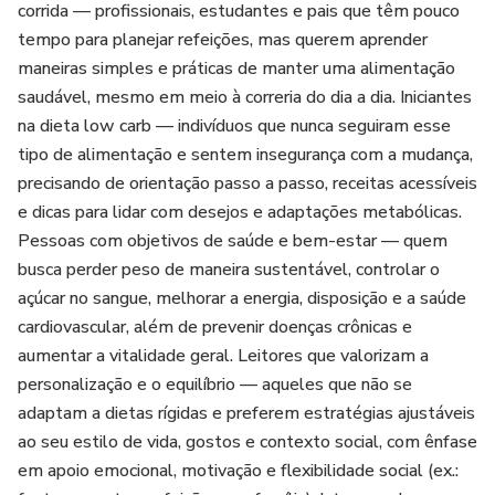
corrida — profissionais, estudantes e pais que têm pouco
nutricional.
tempo para planejar refeições, mas querem aprender
maneiras simples e práticas de manter uma alimentação
Com cerca de 200 páginas, é um guia completo para quem
saudável, mesmo em meio à correria do dia a dia. Iniciantes
deseja começar ou aprimorar a dieta low carb com
na dieta low carb — indivíduos que nunca seguiram esse
autoconhecimento, equilíbrio e prazer à mesa, sempre com
tipo de alimentação e sentem insegurança com a mudança,
orientação profissional.
precisando de orientação passo a passo, receitas acessíveis
e dicas para lidar com desejos e adaptações metabólicas.
Pessoas com objetivos de saúde e bem-estar — quem
busca perder peso de maneira sustentável, controlar o
açúcar no sangue, melhorar a energia, disposição e a saúde
cardiovascular, além de prevenir doenças crônicas e
aumentar a vitalidade geral. Leitores que valorizam a
personalização e o equilíbrio — aqueles que não se
adaptam a dietas rígidas e preferem estratégias ajustáveis
ao seu estilo de vida, gostos e contexto social, com ênfase
em apoio emocional, motivação e flexibilidade social (ex.: