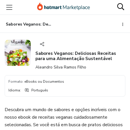
Ir
Ir
Ir
para
para
para
o
o
o
conteúdo
pagamento
rodapé
Sabores Veganos: Deliciosas Receitas para uma Alimentação Sustentável
principal
Sabores Veganos: Deliciosas Receitas
para uma Alimentação Sustentável
Aleandro Silva Ramos Filho
Formato
:
eBooks ou Documentos
Idioma
:
Português
Descubra um mundo de sabores e opções incríveis com o
nosso ebook de receitas veganas cuidadosamente
selecionadas. Se você está em busca de pratos deliciosos