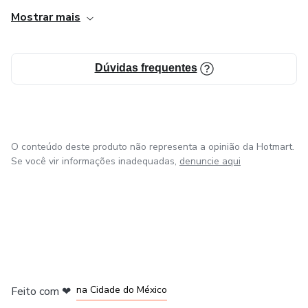
Mostrar mais
Dúvidas frequentes
O conteúdo deste produto não representa a opinião da Hotmart.
Se você vir informações inadequadas,
denuncie aqui
em Bogotá
em Amsterdam
em Madrid
na Cidade do México
Feito com
❤
em Belo Horizonte