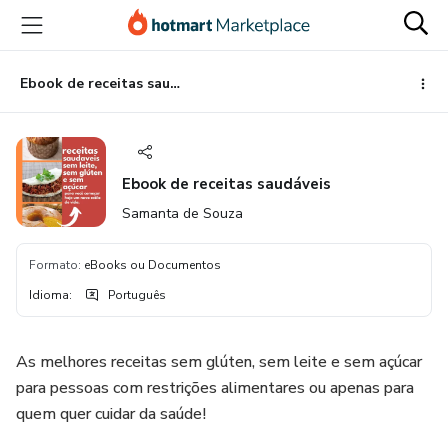
Ir
Ir
Ir
para
para
para
o
o
o
conteúdo
pagamento
rodapé
Ebook de receitas saudáveis
principal
Ebook de receitas saudáveis
Samanta de Souza
Formato
:
eBooks ou Documentos
Idioma
:
Português
As melhores receitas sem glúten, sem leite e sem açúcar
para pessoas com restrições alimentares ou apenas para
quem quer cuidar da saúde!