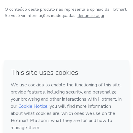
O conteúdo deste produto não representa a opinião da Hotmart.
Se você vir informações inadequadas,
denuncie aqui
em Bogotá
em Amsterdam
em Madrid
na Cidade do México
Feito com
❤
em Belo Horizonte
Conheça a Hotmart
Idioma
Português