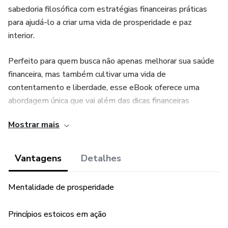
sabedoria filosófica com estratégias financeiras práticas
para ajudá-lo a criar uma vida de prosperidade e paz
interior.
Perfeito para quem busca não apenas melhorar sua saúde
financeira, mas também cultivar uma vida de
contentamento e liberdade, esse eBook oferece uma
abordagem única que vai além das dicas financeiras
tradicionais.
Mostrar mais
A Mentalidade Estoica para a Prosperidade
Vantagens
Detalhes
- Controle o Que Está ao Seu Alcance
Mentalidade de prosperidade
Princípios Estoicos em Ação
Princípios estoicos em ação
- Como simplificar sua vida e finanças para maior liberdade.