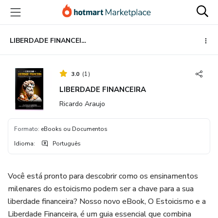
Ir
Ir
Ir
para
para
para
o
o
o
conteúdo
pagamento
rodapé
LIBERDADE FINANCEIRA
principal
3.0
(
1
)
LIBERDADE FINANCEIRA
Ricardo Araujo
Formato
:
eBooks ou Documentos
Idioma
:
Português
Você está pronto para descobrir como os ensinamentos
milenares do estoicismo podem ser a chave para a sua
liberdade financeira? Nosso novo eBook, O Estoicismo e a
Liberdade Financeira, é um guia essencial que combina