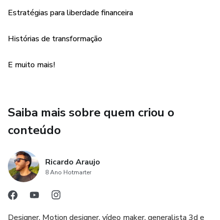
Ferramentas e Estratégias para a Liberdade Financeira
Estratégias para liberdade financeira
- Passo a passo para criar um orçamento que reflete
Histórias de transformação
princípios estoicos.
E muito mais!
Histórias de Transformação
- Casos Reais de Mudança de Vida
Saiba mais sobre quem criou o
Não perca a chance de transformar sua vida financeira com
conteúdo
a sabedoria que transcende o tempo. Adquira agora seu
exemplar de e comece a caminhar em direção a uma vida
de prosperidade verdadeira e sustentável.
Ricardo Araujo
8 Ano Hotmarter
Designer, Motion designer, vídeo maker, generalista 3d e