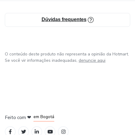
Dúvidas frequentes
O conteúdo deste produto não representa a opinião da Hotmart.
Se você vir informações inadequadas,
denuncie aqui
em Amsterdam
em Madrid
em Bogotá
Feito com
❤
em Belo Horizonte
na Cidade do México