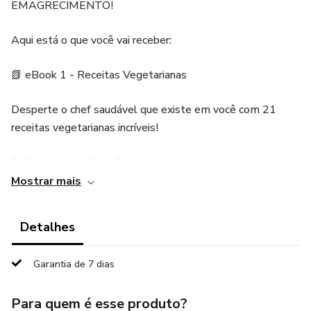
EMAGRECIMENTO!
Aqui está o que você vai receber:
📗 eBook 1 - Receitas Vegetarianas
Desperte o chef saudável que existe em você com 21
receitas vegetarianas incríveis!
Café da manhã: 6 opções nutritivas para começar o dia
cheio de energia.
Mostrar mais
Almoço: 5 pratos completos, leves e equilibrados.
Detalhes
Jantar: 5 receitas rápidas para refeições noturnas sem
Garantia de 7 dias
culpa.
Para quem é esse produto?
Sobremesas: 5 delícias doces que provam que emagrecer