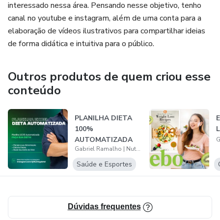
interessado nessa área. Pensando nesse objetivo, tenho
surpreendentes:
canal no youtube e instagram, além de uma conta para a
elaboração de vídeos ilustrativos para compartilhar ideias
20 Saladas: Do clássico ao criativo, sempre nutritivas e
de forma didática e intuitiva para o público.
saborosas.
10 Molhos e Pastas: O toque especial para transformar
Outros produtos de quem criou esse
qualquer prato.
conteúdo
E o melhor: TODAS AS RECEITAS POSSUEM VALORES
PLANILHA DIETA
NUTRICIONAIS detalhados, pra você calcular os planos
100%
com mais precisão e confiança.
AUTOMATIZADA
Gabriel Ramalho | Nutricionista
Por que você vai amar este pacote?
Saúde e Esportes
✅ Receitas simples e práticas: Feitas para quem tem
pouco tempo, mas não abre mão de comer bem.
Dúvidas frequentes