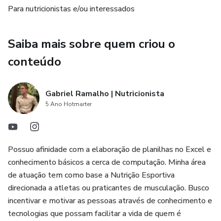
não precisa ser sofrido.
Para nutricionistas e/ou interessados
📘 eBook 2 - Lanches Saudáveis
Saiba mais sobre quem criou o
Acabe com a fome entre refeições com opções irresistíveis
conteúdo
e funcionais:
Panquecas: 5 receitas para variar e encantar.
Gabriel Ramalho | Nutricionista
5 Ano Hotmarter
Pães caseiros: 4 versões saudáveis e fáceis de fazer.
Doces gelados: 6 sobremesas refrescantes e light.
Possuo afinidade com a elaboração de planilhas no Excel e
conhecimento básicos a cerca de computação. Minha área
Salgados: 6 snacks perfeitos para qualquer hora.
de atuação tem como base a Nutrição Esportiva
direcionada a atletas ou praticantes de musculação. Busco
📙 eBook 3 - Saladas e Molhos
incentivar e motivar as pessoas através de conhecimento e
tecnologias que possam facilitar a vida de quem é
Redescubra o poder das saladas com 30 combinações