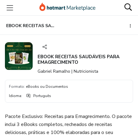
Ir
Ir
Ir
para
para
para
o
o
o
conteúdo
pagamento
rodapé
EBOOK RECEITAS SAUDÁVEIS PARA EMAGRECIMENTO
principal
EBOOK RECEITAS SAUDÁVEIS PARA
EMAGRECIMENTO
Gabriel Ramalho | Nutricionista
Formato
:
eBooks ou Documentos
Idioma
:
Português
Pacote Exclusivo: Receitas para Emagrecimento. O pacote
inclui 3 eBooks completos, recheados de receitas
deliciosas, práticas e 100% elaboradas para o seu