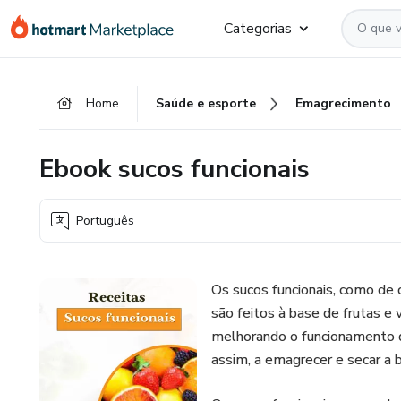
Ir
Ir
Ir
Categorias
para
para
para
o
o
o
conteúdo
pagamento
rodapé
Home
Saúde e esporte
Emagrecimento
principal
Ebook sucos funcionais
Português
Os sucos funcionais, como de 
são feitos à base de frutas e 
melhorando o funcionamento do
assim, a emagrecer e secar a b