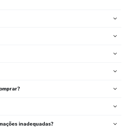
comprar?
rmações inadequadas?