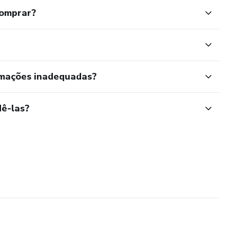
comprar?
rmações inadequadas?
ê-las?