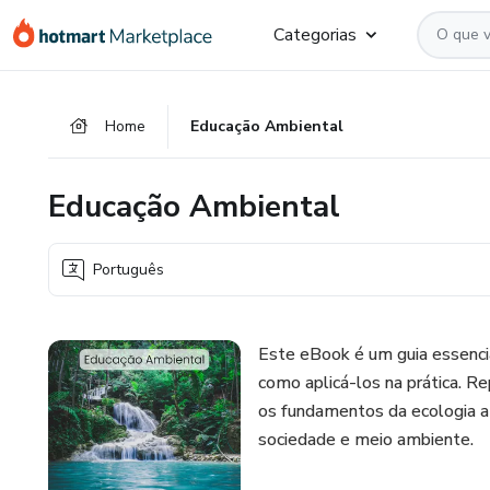
Ir
Ir
Ir
Categorias
para
para
para
o
o
o
conteúdo
pagamento
rodapé
Home
Educação Ambiental
principal
Educação Ambiental
Português
Este eBook é um guia essenci
como aplicá-los na prática. Re
os fundamentos da ecologia a
sociedade e meio ambiente.