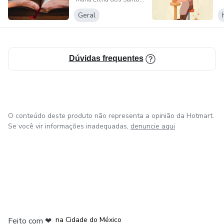
esforço
Geral
Dúvidas frequentes
O conteúdo deste produto não representa a opinião da Hotmart.
Se você vir informações inadequadas,
denuncie aqui
em Bogotá
em Amsterdam
em Madrid
na Cidade do México
Feito com
❤