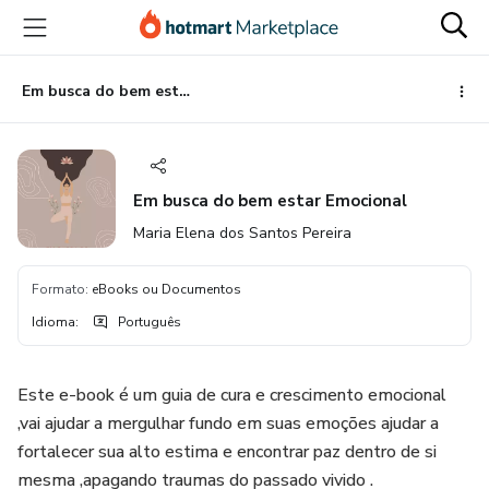
Ir
Ir
Ir
para
para
para
o
o
o
conteúdo
pagamento
rodapé
Em busca do bem estar Emocional
principal
Em busca do bem estar Emocional
Maria Elena dos Santos Pereira
Formato
:
eBooks ou Documentos
Idioma
:
Português
Este e-book é um guia de cura e crescimento emocional
,vai ajudar a mergulhar fundo em suas emoções ajudar a
fortalecer sua alto estima e encontrar paz dentro de si
mesma ,apagando traumas do passado vivido .