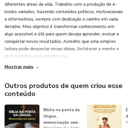
diferentes áreas da vida. Trabalho com a produção de e-
books variados, trazendo conteúdos práticos, motivacionais
e informativos, sempre com dedicação e carinho em cada
detalhe. Meu objetivo é transformar conhecimento em
algo acessível e útil para quem deseja aprender, evoluir e
conquistar novos resultados. Acredito que uma simples
leitura pode despertar novas ideias, fortalecer a mente e
abrir caminhos para grandes mu...
Mostrar mais
Outros produtos de quem criou esse
conteúdo
Biblia na ponta da
D
língua,
d
memorização sem
Maria Elena dos Santos Pereira