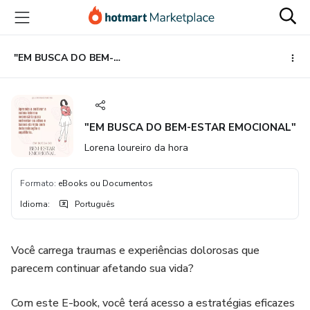
Ir
Ir
Ir
para
para
para
o
o
o
conteúdo
pagamento
rodapé
"EM BUSCA DO BEM-ESTAR EMOCIONAL"
principal
"EM BUSCA DO BEM-ESTAR EMOCIONAL"
Lorena loureiro da hora
Formato
:
eBooks ou Documentos
Idioma
:
Português
Você carrega traumas e experiências dolorosas que
parecem continuar afetando sua vida?
Com este E-book, você terá acesso a estratégias eficazes