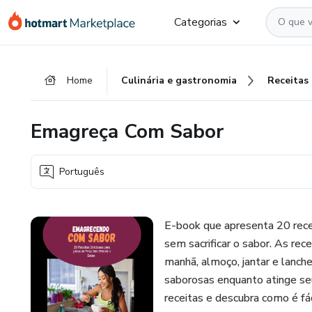
Ir
Ir
Ir
Categorias
para
para
para
o
o
o
conteúdo
pagamento
rodapé
Home
Culinária e gastronomia
Receitas
principal
Emagreça Com Sabor
Português
E-book que apresenta 20 recei
sem sacrificar o sabor. As rec
manhã, almoço, jantar e lanch
saborosas enquanto atinge se
receitas e descubra como é f