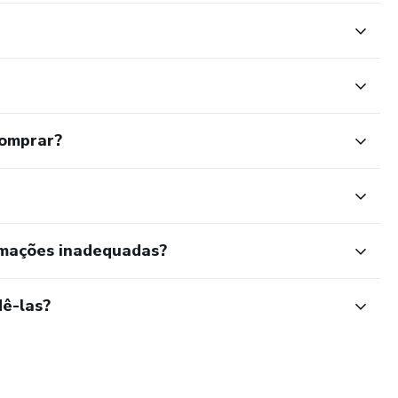
comprar?
rmações inadequadas?
ê-las?