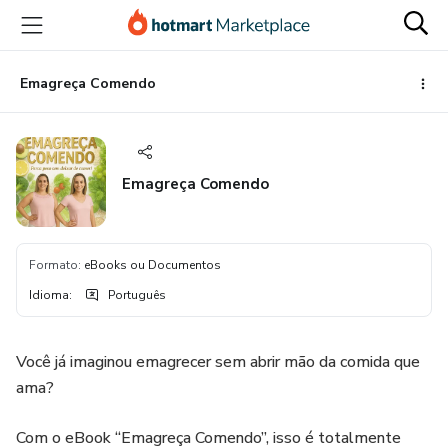
Ir
Ir
Ir
para
para
para
o
o
o
conteúdo
pagamento
rodapé
Emagreça Comendo
principal
Emagreça Comendo
Formato
:
eBooks ou Documentos
Idioma
:
Português
Você já imaginou emagrecer sem abrir mão da comida que
ama?
Com o eBook “Emagreça Comendo”, isso é totalmente