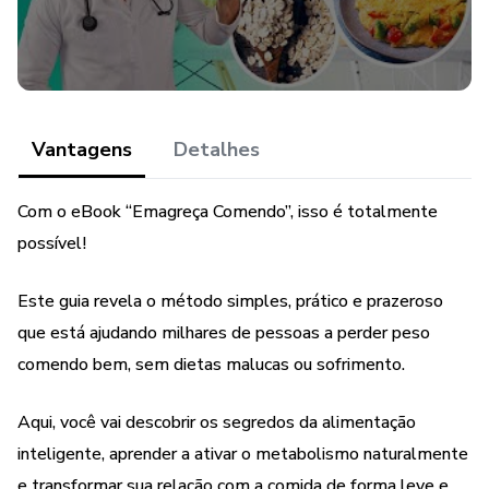
👉 Chegou a hora de provar que comer bem também
emagrece!
Transforme sua alimentação, conquiste o corpo que deseja
Vantagens
Detalhes
e viva sua melhor versão.
Com o eBook “Emagreça Comendo”, isso é totalmente
possível!
Este guia revela o método simples, prático e prazeroso
que está ajudando milhares de pessoas a perder peso
comendo bem, sem dietas malucas ou sofrimento.
Aqui, você vai descobrir os segredos da alimentação
inteligente, aprender a ativar o metabolismo naturalmente
e transformar sua relação com a comida de forma leve e