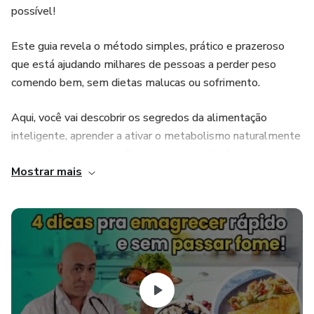
possível!
Este guia revela o método simples, prático e prazeroso
que está ajudando milhares de pessoas a perder peso
comendo bem, sem dietas malucas ou sofrimento.
Aqui, você vai descobrir os segredos da alimentação
inteligente, aprender a ativar o metabolismo naturalmente
e transformar sua relação com a comida de forma leve e
Mostrar mais
duradoura.
Prepare-se para: ✅ Emagrecer sem fome
✅ Comer de tudo com equilíbrio
✅ Manter o corpo e a mente em harmonia
✅ Sentir-se mais leve, saudável e confiante