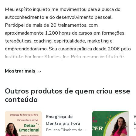
variar de pessoa a pessoa. Sempre consulte um
Meu espírito inquieto me movimentou para a busca do
profissional da saúde para tratar de assuntos relativos a
autoconhecimento e do desenvolvimento pessoal.
saúde.
Participei de mais de 20 treinamentos, com
aproximadamente 1.200 horas de cursos em formações
Tem a duração 3 meses, com encontros semanais ao vivo,
terapêuticas, coaching, espiritualidade, marketing e
com ferramentas e técnicas para alcançar o objetivo de
empreendedorismo. Sou curadora prânica desde 2006 pelo
cada encontro.
Institute For Inner Studies, Inc. Pelo mesmo instituto fiz
Preparação Arhática, Spiritual Business Management e
Se perdeu o encontro ao vivo, não se preocupe você terá
Mostrar mais
Feng-Shui. Sou formada em Reiki I e II, Terapeuta
acesso à gravação do mesmo.
Holística, Terapeuta Thetahealer, Sistema
Multidimensional Arcturiano, Coach Escola Sua Vida,
Serão 12 encontros ao vivo, via plataforma do Zoom.
Outros produtos de quem criou esse
Multiplicadora do Método Fluxo, Leitura de Aura Nível I.
conteúdo
Continuo nesta jornada enquanto eterna buscadora que sou,
Emagreça de
preenchendo a minha vida com cada vez mais significados
Dentro pra Fora
E
de mim mesma.
Emilena Elisabeth da Silva Moraes