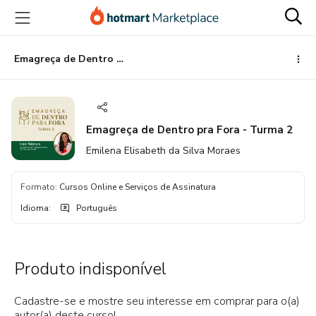
Ir
Ir
Ir
para
para
para
o
o
o
conteúdo
pagamento
rodapé
Emagreça de Dentro pra Fora - Turma 2
principal
Emagreça de Dentro pra Fora - Turma 2
Emilena Elisabeth da Silva Moraes
Formato
:
Cursos Online e Serviços de Assinatura
Idioma
:
Português
Produto indisponível
Cadastre-se e mostre seu interesse em comprar para o(a)
autor(a) deste curso!