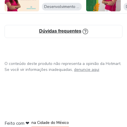
O que me move é poder te inspirar com minha história de
Desenvolvimento Pessoal
vida e, assim, poder te despertar e te levar em direção à
incrível transformação pela qual passei, encurtando a
distância e facilitando o caminho.
Dúvidas frequentes
O conteúdo deste produto não representa a opinião da Hotmart.
Se você vir informações inadequadas,
denuncie aqui
em Bogotá
em Amsterdam
em Madrid
na Cidade do México
Feito com
❤