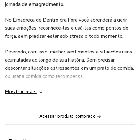
jornada de emagrecimento.
No Emagreça de Dentro pra Fora você aprenderá a gerir
suas emoções, reconhecê-las e usá-las como pontos de
força, sem precisar estar sob stress o todo momento.
Digerindo, com isso, melhor sentimentos e situações ruins
acumuladas ao longo de sua história. Sem precisar
descontar situações estressantes em um prato de comida,
ou usar a comida como recompensa.
Mostrar mais
Identificando o que sente, porque sente e como agir diante
do que sente, você evita desgaste, culpa e sobrecarga.
Sem precisar agir por impulsividade. Ganhando bem estar e
paz interior.
Acessar produto comprado
Nesse programa você irá trabalhar as memórias