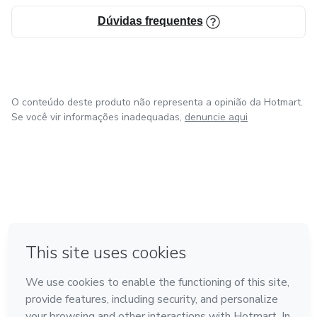
Dúvidas frequentes
O conteúdo deste produto não representa a opinião da Hotmart.
Se você vir informações inadequadas,
denuncie aqui
em Bogotá
em Amsterdam
em Madrid
na Cidade do México
Feito com
❤
em Belo Horizonte