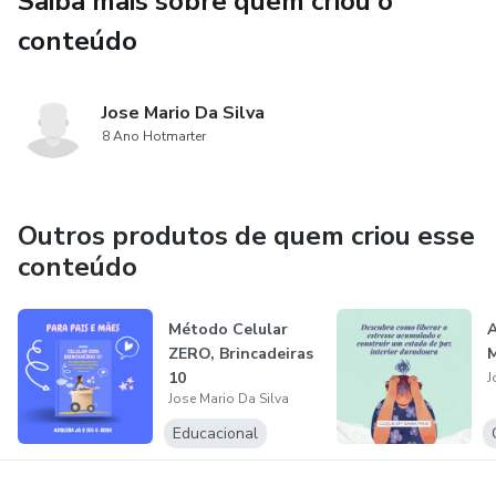
Saiba mais sobre quem criou o
conteúdo
Jose Mario Da Silva
8 Ano Hotmarter
Outros produtos de quem criou esse
conteúdo
Método Celular
A
ZERO, Brincadeiras
M
10
J
Jose Mario Da Silva
Educacional