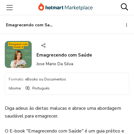
Ir
Ir
Ir
para
para
para
o
o
o
conteúdo
pagamento
rodapé
Emagrecendo com Saúde
principal
Emagrecendo com Saúde
Jose Mario Da Silva
Formato
:
eBooks ou Documentos
Idioma
:
Português
Diga adeus às dietas malucas e abrace uma abordagem
saudável para emagrecer.
O E-book "Emagrecendo com Saúde" é um guia prático e