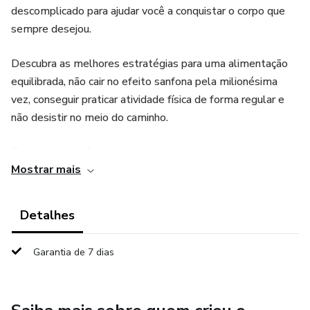
descomplicado para ajudar você a conquistar o corpo que
sempre desejou.
Descubra as melhores estratégias para uma alimentação
equilibrada, não cair no efeito sanfona pela milionésima
vez, conseguir praticar atividade física de forma regular e
não desistir no meio do caminho.
Tudo o que você precisa saber para perder peso de forma
Mostrar mais
saudável e sem cortar o brigadeiro no final de semana 😉
Está pronto para transformar sua vida?
Detalhes
👉 Toque em 'Saiba Mais' e garanta agora mesmo o seu
Garantia de 7 dias
E-book