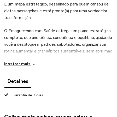
É um mapa estratégico, desenhado para quem cansou de
dietas passageiras e está pronto(a) para uma verdadeira
transformação.
O Emagrecendo com Saúde entrega um plano estratégico
completo, que une ciência, consciência e equilíbrio, ajudando
você a desbloquear padrões sabotadores, organizar sua
rotina alimentar e criar hábitos sustentáveis, sem abrir mão
do prazer de viver bem.
Mostrar mais
🌟 O que você vai conquistar:
Detalhes
✅ Clareza sobre o que realmente funciona para o seu corpo
Garantia de 7 dias
✅ Ferramentas práticas para manter o foco e a motivação
✅ Estratégias de autocontrole para vencer a fome