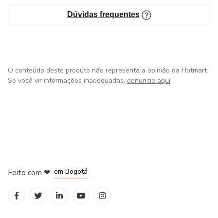
Dúvidas frequentes
O conteúdo deste produto não representa a opinião da Hotmart.
Se você vir informações inadequadas,
denuncie aqui
em Amsterdam
em Madrid
em Bogotá
Feito com
❤
em Belo Horizonte
na Cidade do México