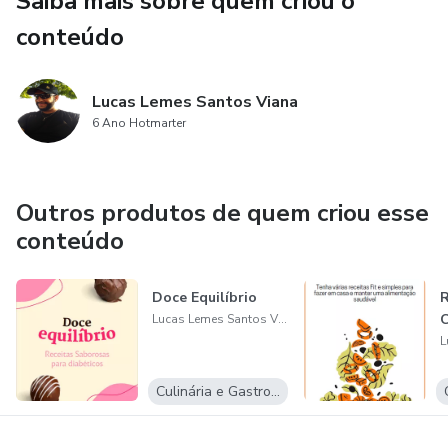
Saiba mais sobre quem criou o
emocional
conteúdo
✅ Um método que respeita sua individualidade e sua
realidade
Lucas Lemes Santos Viana
💥 Transforme seu processo de emagrecimento em uma
6 Ano Hotmarter
jornada consciente, prazerosa e definitiva. Garanta o seu
agora e viva a sua melhor versão!
Outros produtos de quem criou esse
conteúdo
Doce Equilíbrio
R
Lucas Lemes Santos Viana
Culinária e Gastronomia