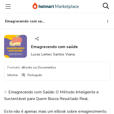
Ir
Ir
Ir
para
para
para
o
o
o
conteúdo
pagamento
rodapé
Emagrecendo com saúde
principal
Emagrecendo com saúde
Lucas Lemes Santos Viana
Formato
:
eBooks ou Documentos
Idioma
:
Português
✨ Emagrecendo com Saúde: O Método Inteligente e
Sustentável para Quem Busca Resultado Real.
Este não é apenas mais um eBook sobre emagrecimento.