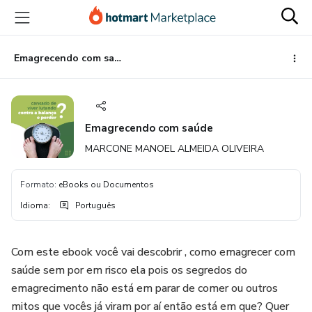
Ir
Ir
Ir
para
para
para
o
o
o
conteúdo
pagamento
rodapé
Emagrecendo com saúde
principal
Emagrecendo com saúde
MARCONE MANOEL ALMEIDA OLIVEIRA
Formato
:
eBooks ou Documentos
Idioma
:
Português
Com este ebook você vai descobrir , como emagrecer com
saúde sem por em risco ela pois os segredos do
emagrecimento não está em parar de comer ou outros
mitos que vocês já viram por aí então está em que? Quer