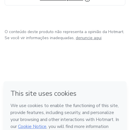
O conteúdo deste produto não representa a opinião da Hotmart.
Se você vir informações inadequadas,
denuncie aqui
em Bogotá
em Amsterdam
em Madrid
na Cidade do México
Feito com
❤
em Belo Horizonte
Conheça a Hotmart