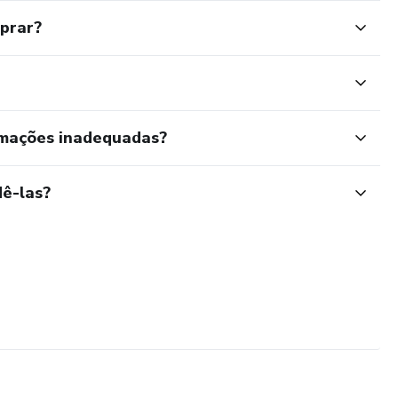
mprar?
rmações inadequadas?
ê-las?