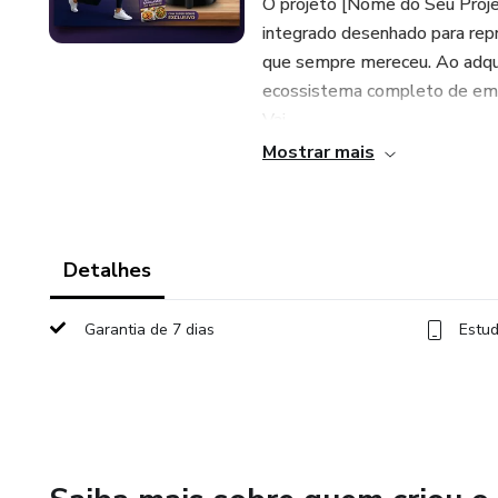
​O projeto [Nome do Seu Proj
integrado desenhado para rep
que sempre mereceu. Ao adqui
ecossistema completo de ema
Vai
Mostrar mais
Encontrar Neste:
​ 1. Exercícios ​
Detalhes
2.Alimentação
Garantia de 7 dias
Estud
3.receitas
Para quem é este projeto?
​Para quem tem uma rotina corr