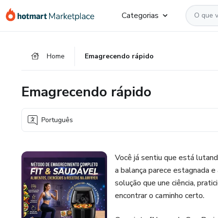
Ir
Ir
Ir
Categorias
para
para
para
o
o
o
conteúdo
pagamento
rodapé
Home
Emagrecendo rápido
principal
Emagrecendo rápido
Português
Você já sentiu que está lutand
a balança parece estagnada e a
solução que une ciência, prat
encontrar o caminho certo.