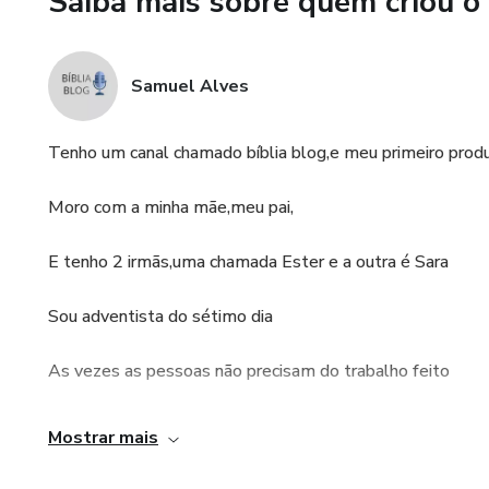
Saiba mais sobre quem criou o
​Para quem se sente inchado(a)
​Para quem já tentou de tudo 
Samuel Alves
​Para quem deseja emagrecer s
Tenho um canal chamado bíblia blog,e meu primeiro prod
Benefícios Exclusivos:
Moro com a minha mãe,meu pai,
​Acesso Vitalício: O conteúdo 
E tenho 2 irmãs,uma chamada Ester e a outra é Sara
​Você sabia?
Sou adventista do sétimo dia
O segredo do emagrecimento
melhor e sinalizar para o seu
As vezes as pessoas não precisam do trabalho feito
gordura.
As vezes elas só precisam de um guia para dar a instruçã
Mostrar mais
​Dê o primeiro passo rumo à s
processo de emagrecimento r
Para alguns é mostrar na prática