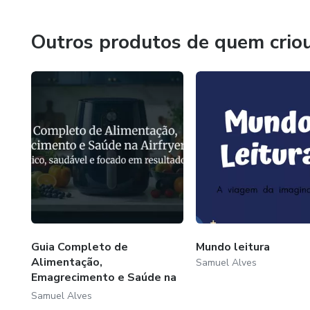
Ou as vezes é ao vivo que ela consegue aprender
Outros produtos de quem crio
Ou ela precisa ver uma pessoa em de ver uma letra e mai
E é pra isso que os produtores servem,servem para faze
E-book ou uma vídeo aula ou uma aula ao vivo,para essa
Guia Completo de
Mundo leitura
Alimentação,
Samuel Alves
Emagrecimento e Saúde na
Airf...
Samuel Alves