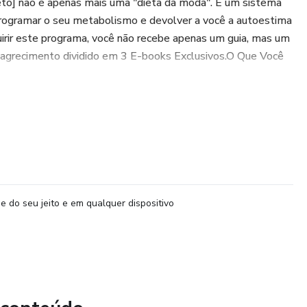
eto] não é apenas mais uma "dieta da moda". É um sistema
rogramar o seu metabolismo e devolver a você a autoestima
rir este programa, você não recebe apenas um guia, mas um
grecimento dividido em 3 E-books Exclusivos.​O Que Você
e do seu jeito e em qualquer dispositivo
ida e precisa de soluções práticas.