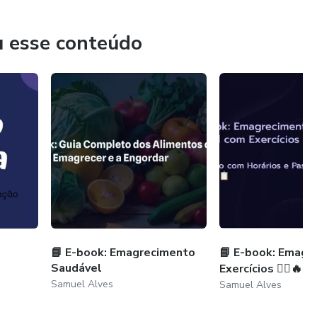
u esse conteúdo
s uma letra e mais uma,e mais uma.
r um
s pessoas,você é muito importante produtor, PARABÉNS!!!
📘 E-book: Emagrecimento
📘 E-book: Emagr
Saudável
Exercícios 🏃‍♀️🔥
Samuel Alves
Samuel Alves