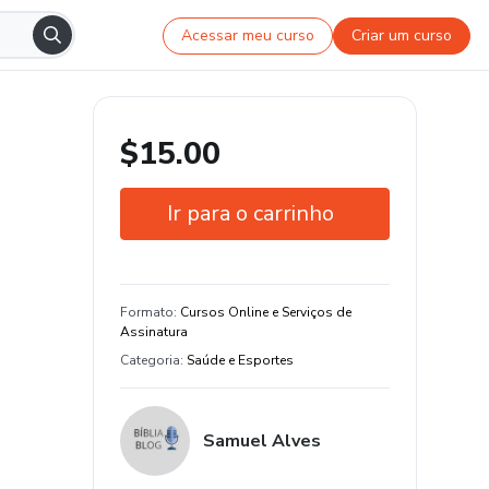
Acessar meu curso
Criar um curso
$15.00
Ir para o carrinho
Garantia de 7 dias
Estude do seu jeito e em qualquer
Formato
:
Cursos Online e Serviços de
dispositivo
Assinatura
Categoria
:
Saúde e Esportes
Samuel Alves