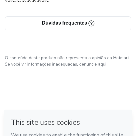
🥰🥰🥰🥰🥰🥰🥰🥰🥰
Dúvidas frequentes
O conteúdo deste produto não representa a opinião da Hotmart.
Se você vir informações inadequadas,
denuncie aqui
em Amsterdam
em Madrid
em Bogotá
Feito com
❤
em Belo Horizonte
na Cidade do México