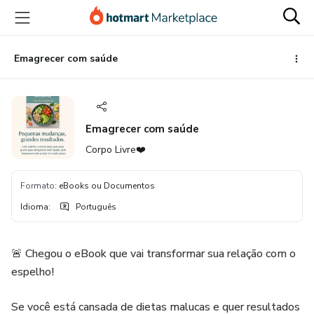
Ir
Ir
Ir
para
para
para
o
o
o
conteúdo
pagamento
rodapé
Emagrecer com saúde
principal
Emagrecer com saúde
Corpo Livre❤️
Formato
:
eBooks ou Documentos
Idioma
:
Português
🚨 Chegou o eBook que vai transformar sua relação com o
espelho!
Se você está cansada de dietas malucas e quer resultados