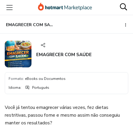
Ir
Ir
Ir
para
para
para
o
o
o
conteúdo
pagamento
rodapé
EMAGRECER COM SAÚDE
principal
EMAGRECER COM SAÚDE
Formato
:
eBooks ou Documentos
Idioma
:
Português
Você já tentou emagrecer várias vezes, fez dietas
restritivas, passou fome e mesmo assim não conseguiu
manter os resultados?