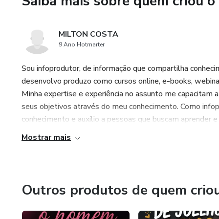
Saiba mais sobre quem criou o
MILTON COSTA
9 Ano Hotmarter
Sou infoprodutor, de informação que compartilha conheci
desenvolvo produzo como cursos online, e-books, webinar
Minha expertise e experiência no assunto me capacitam a 
seus objetivos através do meu conhecimento. Como info
conhecimento e auxílio a pessoas que buscam aprender e cr
Mostrar mais
Outros produtos de quem crio