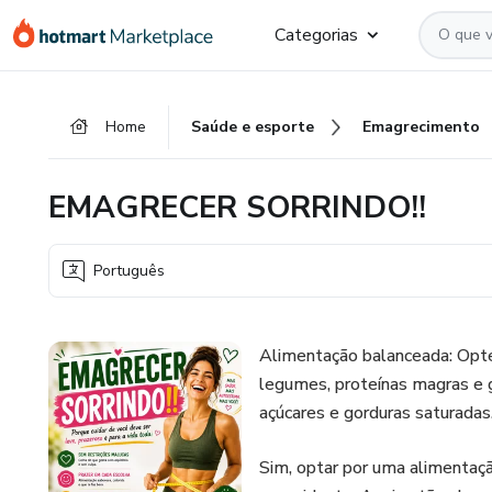
Ir
Ir
Ir
Categorias
para
para
para
o
o
o
conteúdo
pagamento
rodapé
Home
Saúde e esporte
Emagrecimento
principal
EMAGRECER SORRINDO!!
Português
Alimentação balanceada: Opte
legumes, proteínas magras e g
açúcares e gorduras saturadas
Sim, optar por uma alimentaç