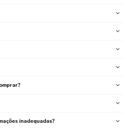
comprar?
rmações inadequadas?