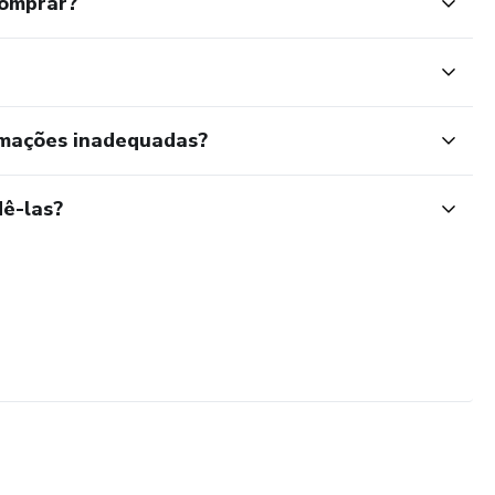
comprar?
rmações inadequadas?
ê-las?