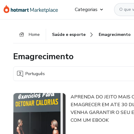
Ir
Ir
Ir
Categorias
para
para
para
o
o
o
conteúdo
pagamento
rodapé
Home
Saúde e esporte
Emagrecimento
principal
Emagrecimento
Português
APRENDA DO JEITO MAIS 
EMAGRECER EM ATE 30 DI
VENHA GARANTIR O SEU 
COM UM EBOOK