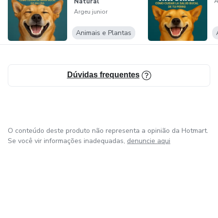
Natural
A
Argeu junior
💡 Dê hoje o primeiro passo para transformar não só o seu
corpo, mas também sua mente e sua relação com a vida.
Animais e Plantas
Dúvidas frequentes
O conteúdo deste produto não representa a opinião da Hotmart.
Se você vir informações inadequadas,
denuncie aqui