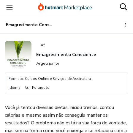
Ir
Ir
Ir
para
para
para
o
o
o
conteúdo
pagamento
rodapé
Emagrecimento Consciente
principal
Emagrecimento Consciente
Argeu junior
Formato
:
Cursos Online e Serviços de Assinatura
Idioma
:
Português
Você já tentou diversas dietas, iniciou treinos, contou
calorias e mesmo assim não conseguiu manter os
resultados? O problema não está na sua força de vontade,
mas sim na forma como você enxerga e se relaciona com a