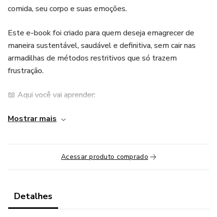
comida, seu corpo e suas emoções.
Este e-book foi criado para quem deseja emagrecer de
maneira sustentável, saudável e definitiva, sem cair nas
armadilhas de métodos restritivos que só trazem
frustração.
📖 Aqui você vai aprender:
Mostrar mais
✅ Como desenvolver uma relação mais equilibrada e
saudável com a comida
✅ Estratégias práticas para controlar a ansiedade e a
Acessar produto comprado
compulsão alimentar
✅ Técnicas de autoconhecimento para entender os
Detalhes
gatilhos que sabotam seu processo