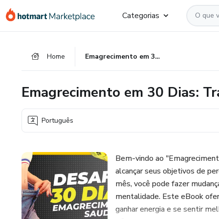
Ir
Ir
Ir
Categorias
para
para
para
o
o
o
conteúdo
pagamento
rodapé
Home
Emagrecimento em 30 Dias: Transforme Seu Corpo e Sua Vida
principal
Emagrecimento em 30 Dias: Tr
Português
Bem-vindo ao "Emagrecimento e
alcançar seus objetivos de p
mês, você pode fazer mudanças
mentalidade. Este eBook ofer
ganhar energia e se sentir me