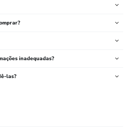
comprar?
rmações inadequadas?
ê-las?