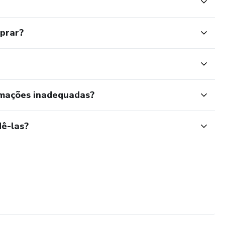
mprar?
rmações inadequadas?
ê-las?