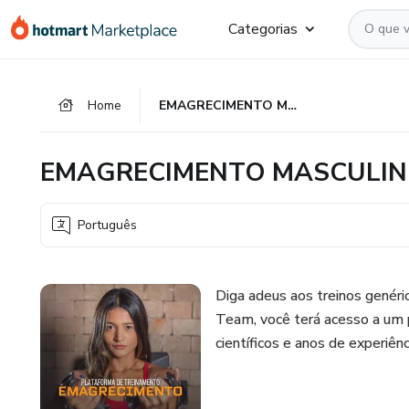
Ir
Ir
Ir
Categorias
para
para
para
o
o
o
conteúdo
pagamento
rodapé
Home
EMAGRECIMENTO MASCULINO
principal
EMAGRECIMENTO MASCULI
Português
Diga adeus aos treinos genér
Team, você terá acesso a um
científicos e anos de experiênc