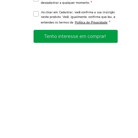
*
descadastrar a qualquer momento.
Ao clicar em Cadastrar, você confirma a sua inscrição
neste produto. Você, igualmente, confirma que leu, e
*
entendeu os termos da
Política de Privacidade
Tenho interesse em comprar!