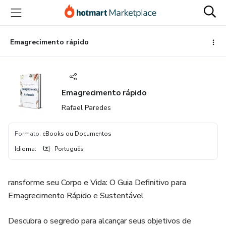
Ir
Ir
Ir
para
para
para
o
o
o
conteúdo
pagamento
rodapé
Emagrecimento rápido
principal
Emagrecimento rápido
Rafael Paredes
Formato
:
eBooks ou Documentos
Idioma
:
Português
ransforme seu Corpo e Vida: O Guia Definitivo para
Emagrecimento Rápido e Sustentável
Descubra o segredo para alcançar seus objetivos de