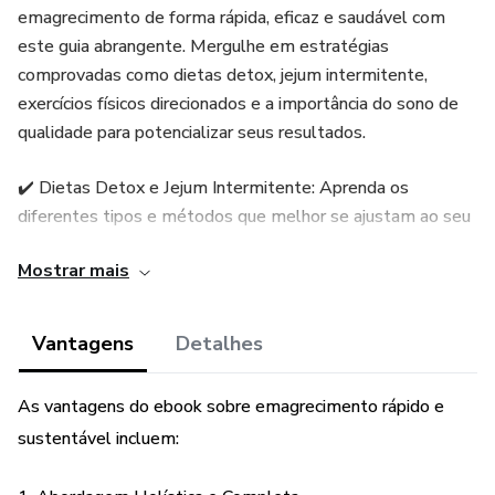
emagrecimento de forma rápida, eficaz e saudável com
este guia abrangente. Mergulhe em estratégias
comprovadas como dietas detox, jejum intermitente,
exercícios físicos direcionados e a importância do sono de
qualidade para potencializar seus resultados.
✔️ Dietas Detox e Jejum Intermitente: Aprenda os
diferentes tipos e métodos que melhor se ajustam ao seu
estilo de vida e transforme sua alimentação em um
Mostrar mais
poderoso aliado para a perda de peso.
✔️ Treinos Online e Planos de Refeição: Explore sugestões
Vantagens
Detalhes
de programas de treino acessíveis e planos alimentares
detalhados para um mês, garantindo praticidade e
As vantagens do ebook sobre emagrecimento rápido e
resultados concretos.
sustentável incluem:
✔️ Motivação e Superação de Obstáculos: Encontre dicas