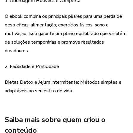
1. Abordagem Holística e Completa
valiosas para manter o foco e vencer os desafios que
surgirem ao longo do caminho.
O ebook combina os principais pilares para uma perda de
✔️ Sono e Saúde Integral: Entenda a crucial conexão entre
peso eficaz: alimentação, exercícios físicos, sono e
o descanso e o emagrecimento, promovendo mudanças
motivação. Isso garante um plano equilibrado que vai além
duradouras para uma vida mais saudável.
de soluções temporárias e promove resultados
duradouros.
Este ebook não é apenas um guia de emagrecimento, mas
um convite para transformar sua relação com a saúde e o
2. Facilidade e Praticidade
bem-estar. Comece hoje a trilhar o caminho para um corpo
mais leve e uma vida mais equilibrada!
Dietas Detox e Jejum Intermitente: Métodos simples e
adaptáveis ao seu estilo de vida.
Saiba mais sobre quem criou o
conteúdo