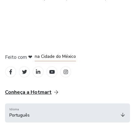
em Bogotá
em Amsterdam
em Madrid
na Cidade do México
Feito com
❤
em Belo Horizonte
Conheça a Hotmart
Idioma
Português