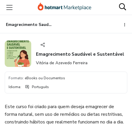
Ir
Ir
Ir
para
para
para
o
o
o
conteúdo
pagamento
rodapé
Emagrecimento Saudável e Sustentável
principal
Emagrecimento Saudável e Sustentável
Vitória de Azevedo Ferreira
Formato
:
eBooks ou Documentos
Idioma
:
Português
Este curso foi criado para quem deseja emagrecer de
forma natural, sem uso de remédios ou dietas restritivas,
construindo hábitos que realmente funcionam no dia a dia.