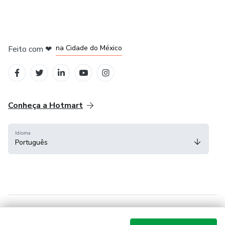
em Bogotá
em Amsterdam
em Madrid
na Cidade do México
Feito com
❤
em Belo Horizonte
Conheça a Hotmart
Idioma
Português
Central de ajuda
Termos
Privacidade
Cookies