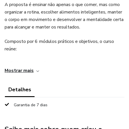
A proposta é ensinar não apenas o que comer, mas como
organizar a rotina, escolher alimentos inteligentes, manter
o corpo em movimento e desenvolver a mentalidade certa
para alcançar e manter os resultados.
Composto por 6 módulos práticos e objetivos, o curso
reúne:
✅ Conhecimento sobre como o corpo emagrece de
Mostrar mais
verdade
✅ Estratégias simples de alimentação que podem ser
Detalhes
aplicadas na rotina
Garantia de 7 dias
✅ Receitas fitness fáceis, saborosas e acessíveis
✅ Orientações para criar uma rotina de exercícios em casa