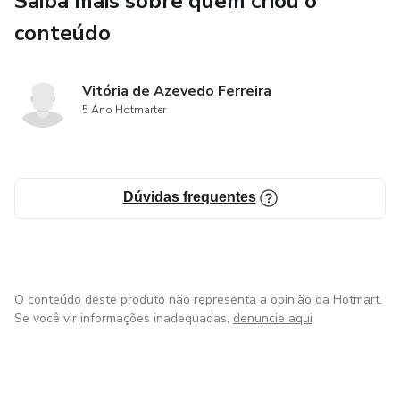
Saiba mais sobre quem criou o
ou na academia
conteúdo
✅ Técnicas para fortalecer a disciplina e evitar o efeito
sanfona
Vitória de Azevedo Ferreira
✅ Dicas para manter o peso conquistado de forma leve e
5 Ano Hotmarter
equilibrada
Mais do que uma dieta, o curso é um guia para transformar
Dúvidas frequentes
o estilo de vida, proporcionando saúde, energia e
autoestima.
O conteúdo deste produto não representa a opinião da Hotmart.
Se você vir informações inadequadas,
denuncie aqui