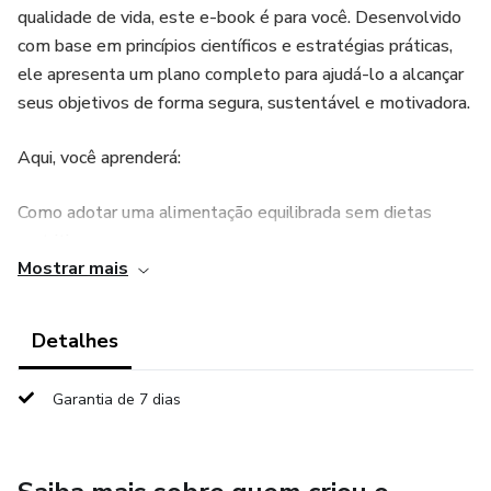
qualidade de vida, este e-book é para você. Desenvolvido
com base em princípios científicos e estratégias práticas,
ele apresenta um plano completo para ajudá-lo a alcançar
seus objetivos de forma segura, sustentável e motivadora.
Aqui, você aprenderá:
Como adotar uma alimentação equilibrada sem dietas
restritivas.
Mostrar mais
Estratégias simples para transformar sua rotina e
aumentar sua energia.
Detalhes
Dicas para manter o foco e superar desafios comuns na
Garantia de 7 dias
jornada do emagrecimento.
A importância do equilíbrio entre corpo e mente para