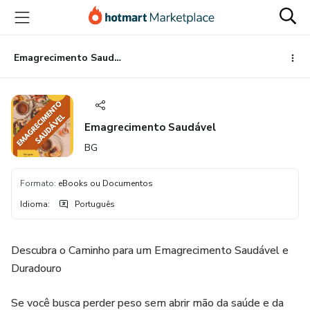
Ir
Ir
Ir
para
para
para
o
o
o
conteúdo
pagamento
rodapé
Emagrecimento Saudável
principal
Emagrecimento Saudável
BG
Formato
:
eBooks ou Documentos
Idioma
:
Português
Descubra o Caminho para um Emagrecimento Saudável e
Duradouro
Se você busca perder peso sem abrir mão da saúde e da