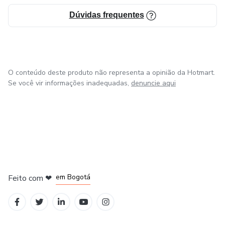
Dúvidas frequentes
O conteúdo deste produto não representa a opinião da Hotmart.
Se você vir informações inadequadas,
denuncie aqui
em Amsterdam
em Madrid
em Bogotá
Feito com
❤
em Belo Horizonte
na Cidade do México