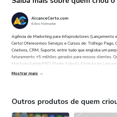
Saiba mais sobre quem criou o
AlcanceCerto.com
6 Ano Hotmarter
Agência de Marketing para Infoprodutores (Lançamento 
Certo! Oferecemos Serviços e Cursos de: Tráfego Pago, 
Criativos, CRM, Suporte, entre tudo que engloba um per
faturamento +5 milhões gerados para nossos clientes. Qu
Mentoria SubidoPRO (Pedro Sobral), Fórmula de Lançament
Mostrar mais
Outros produtos de quem crio