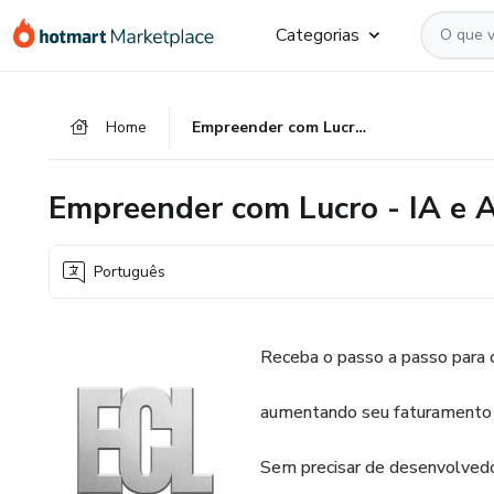
Ir
Ir
Ir
Categorias
para
para
para
o
o
o
conteúdo
pagamento
rodapé
Home
Empreender com Lucro - IA e Automações (ECL-Q1-2026)
principal
Empreender com Lucro - IA e
Português
Receba o passo a passo para c
aumentando seu faturamento 
Sem precisar de desenvolvedo