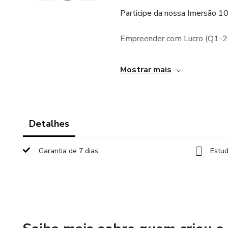
Participe da nossa Imersão 1
Empreender com Lucro (Q1-
Dia 30 de maio, das 09h às 1
Mostrar mais
Se inscreva hoje por apenas 
Análise de micro-SaaS para o
Detalhes
Tira dúvidas ao vivo
Garantia de 7 dias
Estud
Acesso à gravação por 07 dia