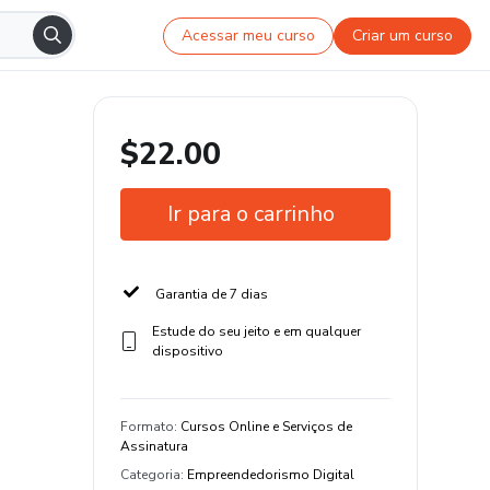
Acessar meu curso
Criar um curso
$22.00
Ir para o carrinho
Garantia de 7 dias
Estude do seu jeito e em qualquer
dispositivo
Formato
:
Cursos Online e Serviços de
Assinatura
Categoria
:
Empreendedorismo Digital