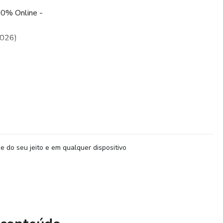
00% Online -
2026)
7h
R$ 16,90 e ganhe 3 Super Bônus:
 seu negócio
e do seu jeito e em qualquer dispositivo
s