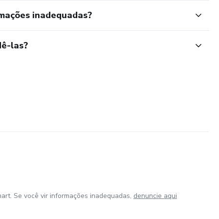
rmações inadequadas?
ê-las?
art. Se você vir informações inadequadas,
denuncie aqui