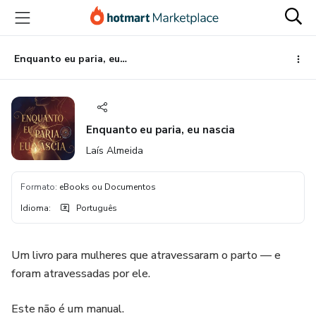
Ir
Ir
Ir
para
para
para
o
o
o
conteúdo
pagamento
rodapé
Enquanto eu paria, eu nascia
principal
Enquanto eu paria, eu nascia
Laís Almeida
Formato
:
eBooks ou Documentos
Idioma
:
Português
Um livro para mulheres que atravessaram o parto — e
foram atravessadas por ele.
Este não é um manual.