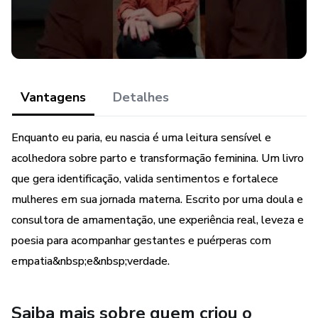
• Reflexões sobre identidade, maternidade e
transformação;
• Palavras que acolhem quem viveu partos reais, com
Vantagens
Detalhes
desvios de rota;
Enquanto eu paria, eu nascia é uma leitura sensível e
• Um convite à escuta do próprio corpo e da própria
acolhedora sobre parto e transformação feminina. Um livro
história;
que gera identificação, valida sentimentos e fortalece
mulheres em sua jornada materna. Escrito por uma doula e
consultora de amamentação, une experiência real, leveza e
poesia para acompanhar gestantes e puérperas com
empatia&nbsp;e&nbsp;verdade.
Saiba mais sobre quem criou o