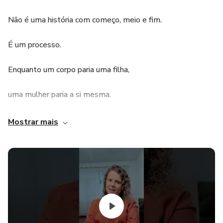
Não é uma história com começo, meio e fim.
É um processo.
Enquanto um corpo paria uma filha,
uma mulher paria a si mesma.
Em Enquanto eu paria, eu nascia, Laís Almeida conduz o
Mostrar mais
leitor por uma narrativa sensível, honesta e profundamente
humana, onde maternidade, dor, força, silêncio e
renascimento caminham juntos.
Um livro curto — mas intenso — que toca onde muitas
mulheres nunca tiveram espaço para falar.
Aqui você vai encontrar: