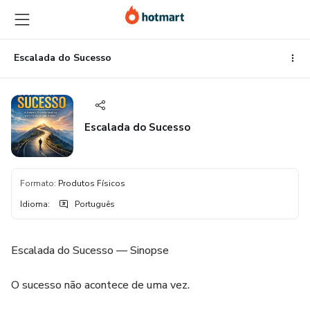
Ir
Ir
Ir
para
para
para
o
o
o
conteúdo
pagamento
rodapé
Escalada do Sucesso
principal
Escalada do Sucesso
Formato
:
Produtos Físicos
Idioma
:
Português
Escalada do Sucesso — Sinopse
O sucesso não acontece de uma vez.