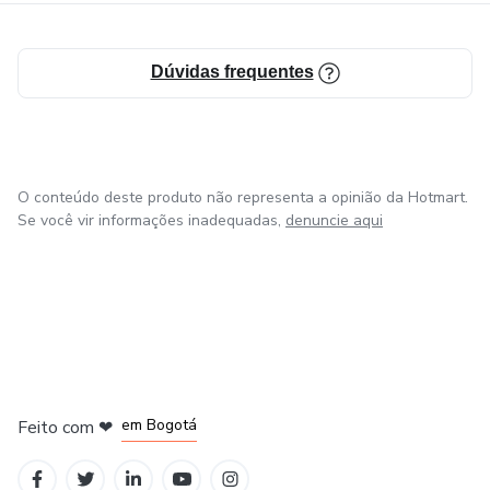
Dúvidas frequentes
O conteúdo deste produto não representa a opinião da Hotmart.
Se você vir informações inadequadas,
denuncie aqui
em Amsterdam
em Madrid
em Bogotá
Feito com
❤
em Belo Horizonte
na Cidade do México