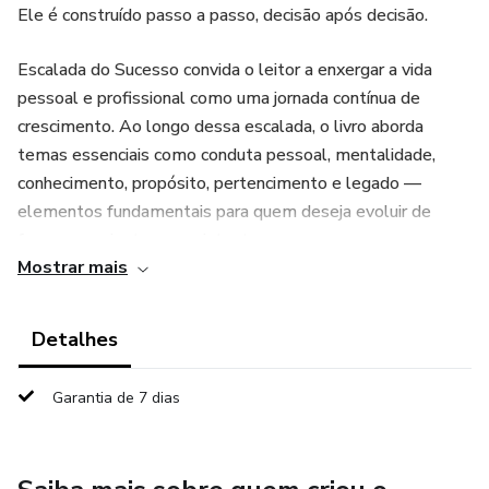
Ele é construído passo a passo, decisão após decisão.
Escalada do Sucesso convida o leitor a enxergar a vida
pessoal e profissional como uma jornada contínua de
crescimento. Ao longo dessa escalada, o livro aborda
temas essenciais como conduta pessoal, mentalidade,
conhecimento, propósito, pertencimento e legado —
elementos fundamentais para quem deseja evoluir de
forma consciente e consistente.
Mostrar mais
Com uma linguagem simples, reflexiva e prática, a obra não
oferece atalhos ou fórmulas prontas, mas propõe uma
Detalhes
mudança de perspectiva: o verdadeiro sucesso começa
dentro, na forma como pensamos, escolhemos e agimos
Garantia de 7 dias
diariamente.
Este livro é para quem sente que pode ir além, mas precisa