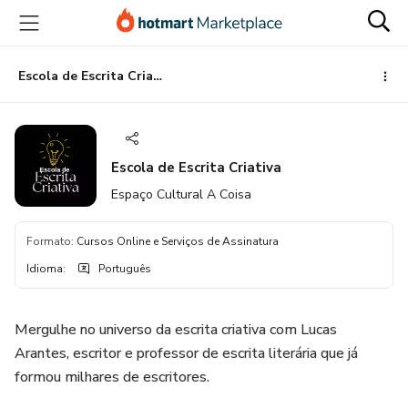
Ir
Ir
Ir
para
para
para
o
o
o
conteúdo
pagamento
rodapé
Escola de Escrita Criativa
principal
Escola de Escrita Criativa
Espaço Cultural A Coisa
Formato
:
Cursos Online e Serviços de Assinatura
Idioma
:
Português
Mergulhe no universo da escrita criativa com Lucas
Arantes, escritor e professor de escrita literária que já
formou milhares de escritores.