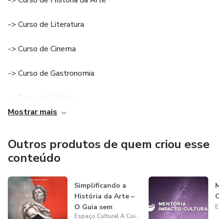
-> Curso de História da Arte
-> Curso de Literatura
-> Curso de Cinema
-> Curso de Gastronomia
-> Curso de Música
Mostrar mais
-> Mentoria de Marketing Cultural
Outros produtos de quem criou esse
Um casal apaixonado por todo o universo das artes. Assim
conteúdo
Lucas Arantes e Marília Valle desenvolvem juntos desde
2012 a diversificada gama de atividades propostas pelo
Espaço a Coisa. Ele de formação jornalística e de
Simplificando a
M
História da Arte –
C
psicanálise, ela de Administração Pública e gastronomia,
O Guia sem
unem suas ideias e forças para trazer o Brasil e para o
Espaço Cultural A Coisa
Mistério