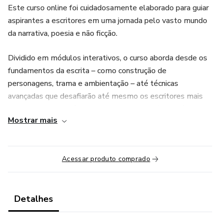
Este curso online foi cuidadosamente elaborado para guiar
aspirantes a escritores em uma jornada pelo vasto mundo
da narrativa, poesia e não ficção.
Dividido em módulos interativos, o curso aborda desde os
fundamentos da escrita – como construção de
personagens, trama e ambientação – até técnicas
avançadas que desafiarão até mesmo os escritores mais
experientes. Através de videoaulas e exercícios práticos,
Mostrar mais
Lucas compartilha sua paixão e expertise, incentivando os
alunos a encontrarem sua própria voz literária.
Seja você um novato ansioso por colocar sua primeira
Acessar produto comprado
história no papel ou um escritor experiente buscando novas
perspectivas e desafios, este curso promete ser uma
jornada enriquecedora e inspiradora no mundo da escrita
Detalhes
criativa!