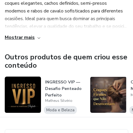
coques elegantes, cachos definidos, semi-presos
Transforme sua paixão por penteados em uma carreira de
modernos e rabos de cavalo sofisticados para diferentes
sucesso com quem entende do assunto! Inscreva-se já e
ocasiões. Ideal para quem busca dominar as principais
comece sua jornada rumo à excelência profissional.
tendências, elevar a qualidade do seu trabalho e se posici...
Mostrar mais
Outros produtos de quem criou esse
conteúdo
INGRESSO VIP —
C
Desafio Penteado
Perfeito
M
Matheus Silvério
Moda e Beleza