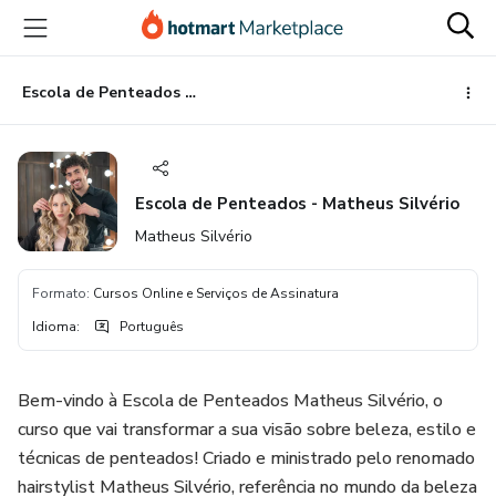
Ir
Ir
Ir
para
para
para
o
o
o
conteúdo
pagamento
rodapé
Escola de Penteados - Matheus Silvério
principal
Escola de Penteados - Matheus Silvério
Matheus Silvério
Formato
:
Cursos Online e Serviços de Assinatura
Idioma
:
Português
Bem-vindo à Escola de Penteados Matheus Silvério, o
curso que vai transformar a sua visão sobre beleza, estilo e
técnicas de penteados! Criado e ministrado pelo renomado
hairstylist Matheus Silvério, referência no mundo da beleza