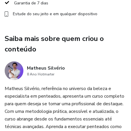
Dicas de ferramentas e produtos: Descubra os melhores
Garantia de 7 dias
produtos e instrumentos para cada tipo de penteado.
Estude do seu jeito e em qualquer dispositivo
Tendências e inovações: Fique por dentro das últimas
tendências do mundo da moda e beleza.
Saiba mais sobre quem criou o
Prática e suporte: Tenha acesso a exercícios práticos e
conteúdo
suporte para tirar todas as suas dúvidas.
Certificado de conclusão: Ao final do curso, receba um
Matheus Silvério
8 Ano Hotmarter
certificado que comprova sua qualificação.
Matheus Silvério, referência no universo da beleza e
Seja para trabalhar em salões, atender como autônomo ou
especialista em penteados, apresenta um curso completo
simplesmente para se destacar em eventos e ocasiões
para quem deseja se tornar uma profissional de destaque.
especiais, a Escola de Penteados Matheus Silvério é o
Com uma metodologia prática, acessível e atualizada, o
caminho para elevar o seu talento e conquistar o sucesso
curso abrange desde os fundamentos essenciais até
na área da beleza.
técnicas avançadas. Aprenda a executar penteados como