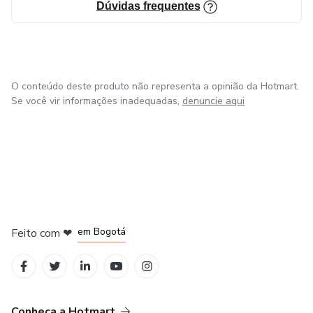
Dúvidas frequentes
O conteúdo deste produto não representa a opinião da Hotmart.
Se você vir informações inadequadas,
denuncie aqui
em Amsterdam
em Madrid
em Bogotá
Feito com
❤
em Belo Horizonte
na Cidade do México
Conheça a Hotmart