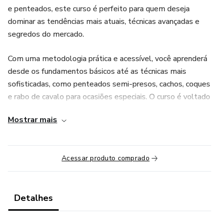
e penteados, este curso é perfeito para quem deseja
dominar as tendências mais atuais, técnicas avançadas e
segredos do mercado.
Com uma metodologia prática e acessível, você aprenderá
desde os fundamentos básicos até as técnicas mais
sofisticadas, como penteados semi-presos, cachos, coques
e rabo de cavalo para ocasiões especiais. O curso é voltado
tanto para iniciantes que desejam ingressar na área da
Mostrar mais
beleza, quanto para profissionais que buscam se atualizar e
aprimorar suas habilidades.
Acessar produto comprado
O que você vai encontrar no curso:
Aulas detalhadas e passo a passo: Aprenda técnicas
exclusivas com um dos maiores nomes do segmento.
Detalhes