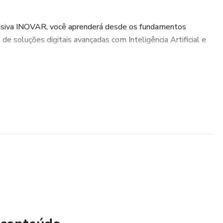
siva INOVAR, você aprenderá desde os fundamentos
a de soluções digitais avançadas com Inteligência Artificial e
o básico ao avançado em Low-Code e No-Code.
 Apps, MVPs, dashboards e integrações inteligentes com IA.
 sistemas e elimine tarefas repetitivas com Make, Zapier e
luções práticas e focadas no usuário.
renda precificação, negociação e posicionamento estratégico