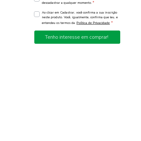
*
descadastrar a qualquer momento.
Ao clicar em Cadastrar, você confirma a sua inscrição
neste produto. Você, igualmente, confirma que leu, e
*
entendeu os termos da
Política de Privacidade
Tenho interesse em comprar!