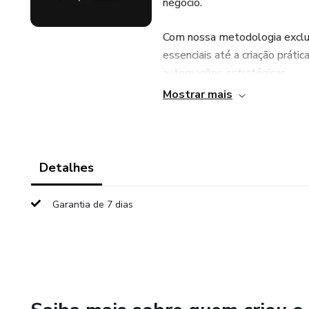
negócio.
Com nossa metodologia exclu
essenciais até a criação prátic
automações estratégicas.
Mostrar mais
O que você vai aprender? 🧠💡
✅ Fundamentos Essenciais: D
Detalhes
✅ Criação de Produtos Reais:
Garantia de 7 dias
✅ APIs e Automações: Conecte
muito mais.
✅ UX/UI e Design Thinking: So
✅ Estratégias de Mercado: Ap