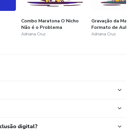
 impulsionar sua carreira.
tado e assuma o controle da sua carreira digital com o Dev
Combo Maratona O Nicho
Gravação da Mar
Não é o Problema
Formato de Aula
Adriana Cruz
Adriana Cruz
clusão digital?