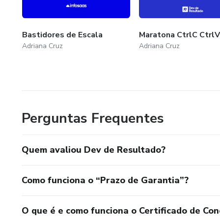
✔ Certificação reconhecida para
Transforme potencial em resul
Bastidores de Escala
Maratona CtrlC CtrlV
de Resultado! 🚀
Adriana Cruz
Adriana Cruz
Perguntas Frequentes
Quem avaliou Dev de Resultado?
Como funciona o “Prazo de Garantia”?
O que é e como funciona o Certificado de Con