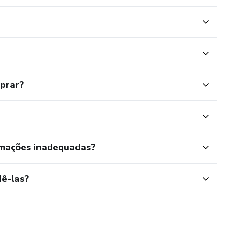
mprar?
rmações inadequadas?
ê-las?