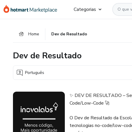
Ir
Ir
Ir
Categorias
para
para
para
o
o
o
conteúdo
pagamento
rodapé
Home
Dev de Resultado
principal
Dev de Resultado
Português
✨ DEV DE RESULTADO – Seu 
Code/Low-Code 🚀
O Dev de Resultado da Escola
tecnologias no-code/low-code