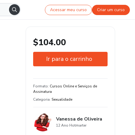
Acessar meu curso
Criar um curso
$104.00
Ir para o carrinho
Garantia de 7 dias
Estude do seu jeito e em qualquer
Formato
:
Cursos Online e Serviços de
dispositivo
Assinatura
Categoria
:
Sexualidade
Vanessa de Oliveira
12 Ano Hotmarter