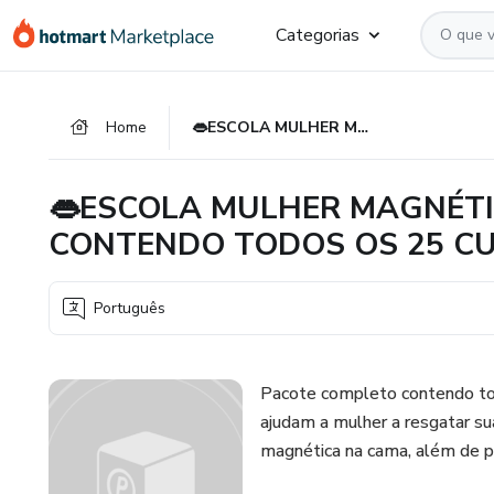
Ir
Ir
Ir
Categorias
para
para
para
o
o
o
conteúdo
pagamento
rodapé
Home
👄ESCOLA MULHER MAGNÉTICA: PACOTE COMPLETO CONTENDO TODOS OS 25 CURSOS
principal
👄ESCOLA MULHER MAGNÉTI
CONTENDO TODOS OS 25 C
Português
Pacote completo contendo to
ajudam a mulher a resgatar s
magnética na cama, além de p