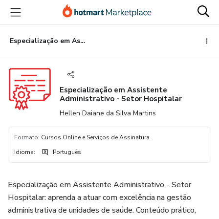
Ir
Ir
Ir
para
para
para
o
o
o
conteúdo
pagamento
rodapé
Especialização em Assistente Administrativo - Setor Hospitalar
principal
Especialização em Assistente
Administrativo - Setor Hospitalar
Hellen Daiane da Silva Martins
Formato
:
Cursos Online e Serviços de Assinatura
Idioma
:
Português
Especialização em Assistente Administrativo - Setor
Hospitalar: aprenda a atuar com excelência na gestão
administrativa de unidades de saúde. Conteúdo prático,