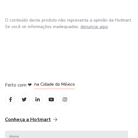
O conteúdo deste produto não representa a opinião da Hotmart.
Se você vir informações inadequadas,
denuncie aqui
em Bogotá
em Amsterdam
em Madrid
na Cidade do México
Feito com
❤
em Belo Horizonte
Conheça a Hotmart
Idioma