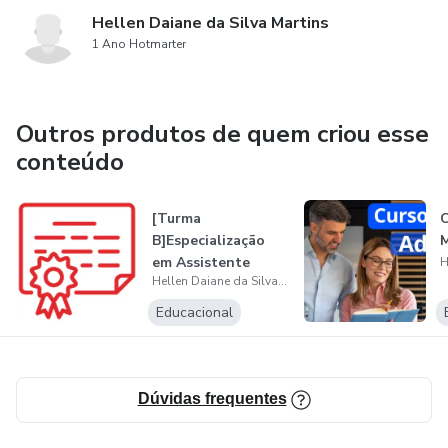
Hellen Daiane da Silva Martins
1 Ano Hotmarter
Outros produtos de quem criou esse
conteúdo
[Turma
C
B]Especialização
M
em Assistente
Hellen Daiane da Silva Martins
Administrativo -
Setor...
Educacional
Dúvidas frequentes