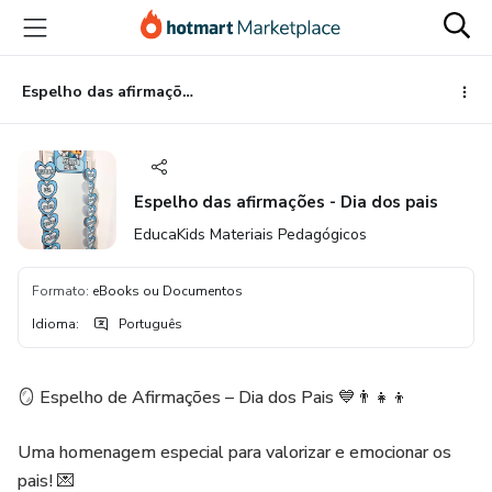
Ir
Ir
Ir
para
para
para
o
o
o
conteúdo
pagamento
rodapé
Espelho das afirmações - Dia dos pais
principal
Espelho das afirmações - Dia dos pais
EducaKids Materiais Pedagógicos
Formato
:
eBooks ou Documentos
Idioma
:
Português
🪞 Espelho de Afirmações – Dia dos Pais 💙👨‍👧‍👦
Uma homenagem especial para valorizar e emocionar os
pais! 💌