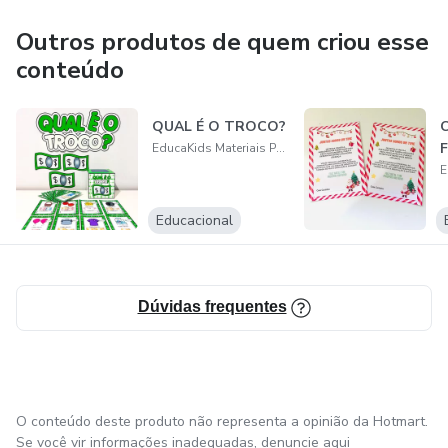
Outros produtos de quem criou esse
conteúdo
QUAL É O TROCO?
C
F
EducaKids Materiais Pedagógicos
Educacional
Dúvidas frequentes
O conteúdo deste produto não representa a opinião da Hotmart.
Se você vir informações inadequadas,
denuncie aqui