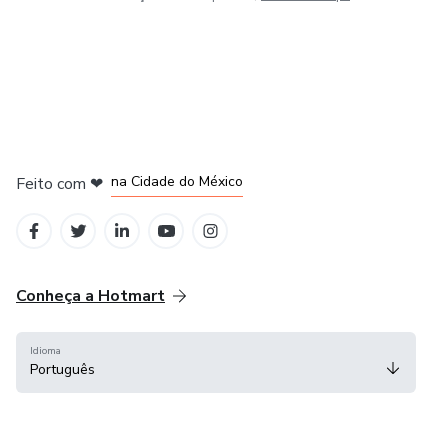
em Bogotá
em Amsterdam
em Madrid
na Cidade do México
Feito com
❤
em Belo Horizonte
Conheça a Hotmart
Idioma
Português