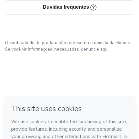
Dúvidas frequentes
O conteúdo deste produto não representa a opinião da Hotmart.
Se você vir informações inadequadas,
denuncie aqui
em Bogotá
em Amsterdam
em Madrid
na Cidade do México
Feito com
❤
em Belo Horizonte