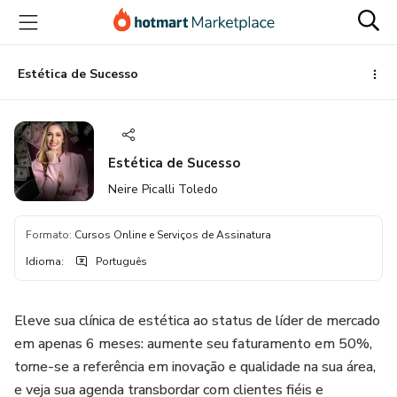
Ir
Ir
Ir
para
para
para
o
o
o
conteúdo
pagamento
rodapé
Estética de Sucesso
principal
Estética de Sucesso
Neire Picalli Toledo
Formato
:
Cursos Online e Serviços de Assinatura
Idioma
:
Português
Eleve sua clínica de estética ao status de líder de mercado
em apenas 6 meses: aumente seu faturamento em 50%,
torne-se a referência em inovação e qualidade na sua área,
e veja sua agenda transbordar com clientes fiéis e