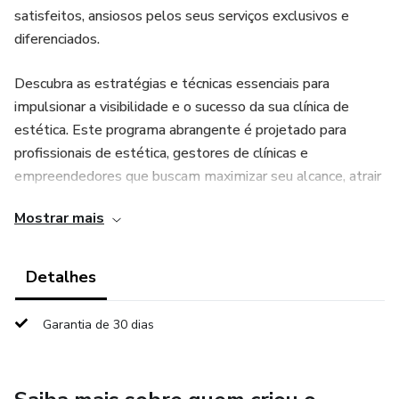
satisfeitos, ansiosos pelos seus serviços exclusivos e
diferenciados.
Descubra as estratégias e técnicas essenciais para
impulsionar a visibilidade e o sucesso da sua clínica de
estética. Este programa abrangente é projetado para
profissionais de estética, gestores de clínicas e
empreendedores que buscam maximizar seu alcance, atrair
novos clientes e construir uma marca sólida no mercado
Mostrar mais
estético.
A partir deste curso você estará equipado para enfrentar
Detalhes
os desafios do mercado atual, alcançar um público mais
amplo e construir uma presença digital que transformará
Garantia de 30 dias
sua clínica em uma referência no setor de estética.