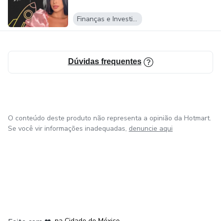
Finanças e Investimentos
Dúvidas frequentes
O conteúdo deste produto não representa a opinião da Hotmart.
Se você vir informações inadequadas,
denuncie aqui
em Bogotá
em Amsterdam
em Madrid
na Cidade do México