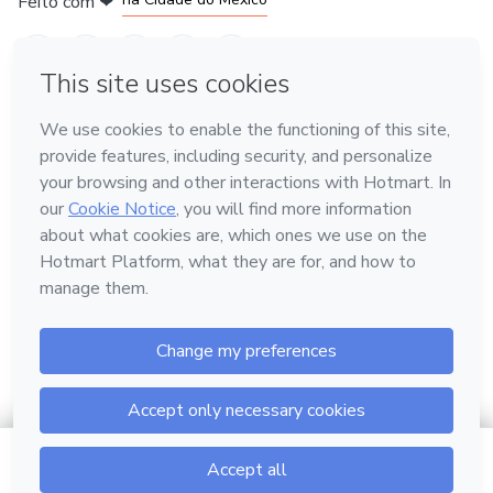
Feito com
❤
em Belo Horizonte
Conheça a Hotmart
Idioma
Português
Central de ajuda
Termos
Privacidade
Cookies
Hotmart — 2011-2026 © Todos os direitos reservados.
$7.00
Ir para o carrinho