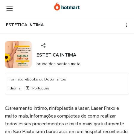
Ir
Ir
Ir
para
para
para
o
o
o
conteúdo
pagamento
rodapé
ESTETICA INTIMA
principal
ESTETICA INTIMA
bruna dos santos mota
Formato
:
eBooks ou Documentos
Idioma
:
Português
Clareamento Intimo, ninfoplastia a laser, Laser Fraxx e
muito mais, informações completas de como realizar
todos esses procedimentos e muito mais gratuitamente
em São Paulo sem burocracia, em um hospital reconhecido