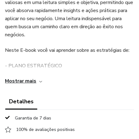
valiosas em uma leitura simples e objetiva, permitindo que
você absorva rapidamente insights e ações práticas para
aplicar no seu negócio. Uma leitura indispensável para
quem busca um caminho claro em direção ao êxito nos
negócios.
Neste E-book você vai aprender sobre as estratégias de:
- PLANO ESTRATÉGICO
Mostrar mais
- GESTÃO DO TEMPO
- EXCLUSIVIDADE
Detalhes
- EMBALAGEM
Garantia de 7 dias
- MARKETING SENSORIAL
100% de avaliações positivas