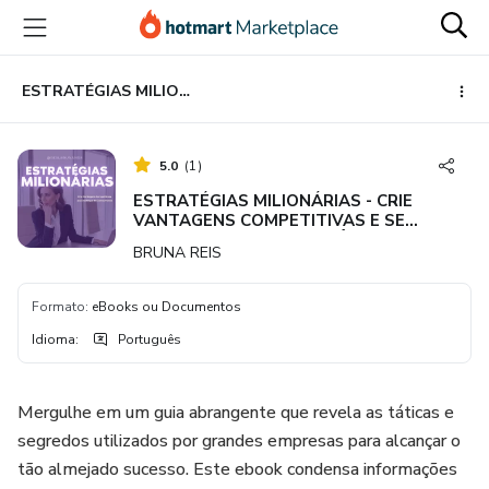
Ir
Ir
Ir
para
para
para
o
o
o
conteúdo
pagamento
rodapé
ESTRATÉGIAS MILIONÁRIAS - CRIE VANTAGENS COMPETITIVAS E SE DESTAQUE DA CONCORRÊNCIA
principal
5.0
(
1
)
ESTRATÉGIAS MILIONÁRIAS - CRIE
VANTAGENS COMPETITIVAS E SE
DESTAQUE DA CONCORRÊNCIA
BRUNA REIS
Formato
:
eBooks ou Documentos
Idioma
:
Português
Mergulhe em um guia abrangente que revela as táticas e
segredos utilizados por grandes empresas para alcançar o
tão almejado sucesso. Este ebook condensa informações