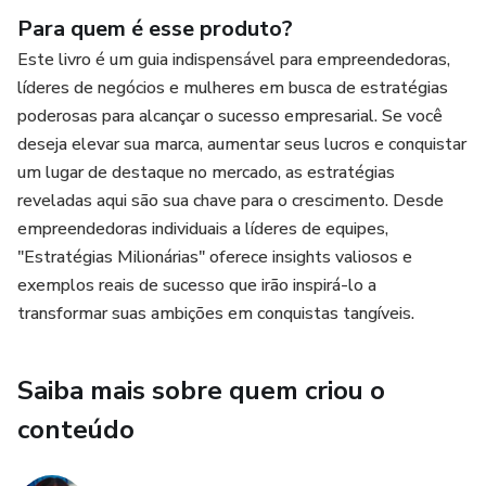
- CROSS-SELLING
Para quem é esse produto?
Este livro é um guia indispensável para empreendedoras,
- UP-SELLING
líderes de negócios e mulheres em busca de estratégias
poderosas para alcançar o sucesso empresarial. Se você
- GARANTIA
deseja elevar sua marca, aumentar seus lucros e conquistar
um lugar de destaque no mercado, as estratégias
- FIDELIZAÇÃO
reveladas aqui são sua chave para o crescimento. Desde
empreendedoras individuais a líderes de equipes,
- FUNIL DE VENDAS
"Estratégias Milionárias" oferece insights valiosos e
exemplos reais de sucesso que irão inspirá-lo a
- INSTAGRAM ADS
transformar suas ambições em conquistas tangíveis.
- REDUÇÃO DE CUSTOS
Saiba mais sobre quem criou o
- FLUXO DE CAIXA
conteúdo
- ROI (Retorno sobre Investimento)