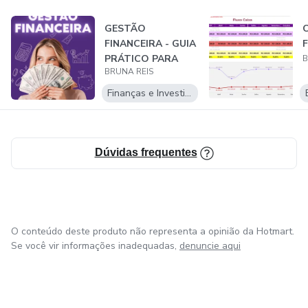
GESTÃO
C
FINANCEIRA - GUIA
F
PRÁTICO PARA
B
BRUNA REIS
MICROEEMPRENDE
DORAS
Finanças e Investimentos
Dúvidas frequentes
O conteúdo deste produto não representa a opinião da Hotmart.
Se você vir informações inadequadas,
denuncie aqui