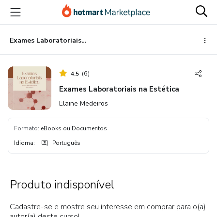
Ir
Ir
Ir
para
para
para
o
o
o
conteúdo
pagamento
rodapé
Exames Laboratoriais na Estética
principal
4.5
(
6
)
Exames Laboratoriais na Estética
Elaine Medeiros
Formato
:
eBooks ou Documentos
Idioma
:
Português
Produto indisponível
Cadastre-se e mostre seu interesse em comprar para o(a)
autor(a) deste curso!