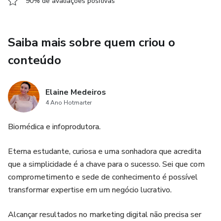
90% de avaliações positivas
Marcadores inflamatórios e resistência a insulina
Indicadores hepáticos
Saiba mais sobre quem criou o
conteúdo
Indicadores renais
Hormônios
Elaine Medeiros
4 Ano Hotmarter
Micronutrientes
Biomédica e infoprodutora.
Lipidograma
Eterna estudante, curiosa e uma sonhadora que acredita
que a simplicidade é a chave para o sucesso. Sei que com
comprometimento e sede de conhecimento é possível
transformar expertise em um negócio lucrativo.
Alcançar resultados no marketing digital não precisa ser