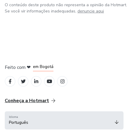
O conteúdo deste produto não representa a opinião da Hotmart.
Se você vir informações inadequadas,
denuncie aqui
em Amsterdam
em Madrid
em Bogotá
Feito com
❤
em Belo Horizonte
na Cidade do México
Conheça a Hotmart
Idioma
Português