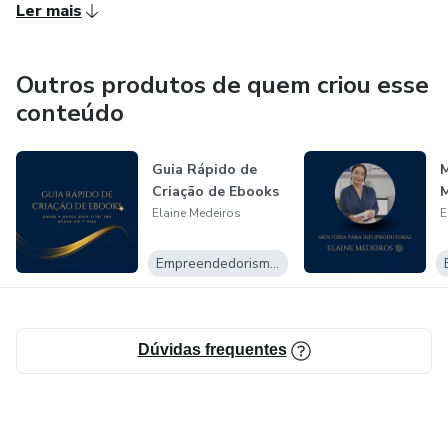
Ler mais
Outros produtos de quem criou esse
conteúdo
Guia Rápido de
M
Criação de Ebooks
M
Elaine Medeiros
E
Empreendedorismo Digital
Dúvidas frequentes