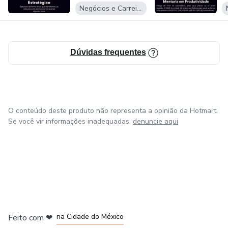
Negócios e Carreira
Dúvidas frequentes
O conteúdo deste produto não representa a opinião da Hotmart.
Se você vir informações inadequadas,
denuncie aqui
em Bogotá
em Amsterdam
em Madrid
na Cidade do México
Feito com
❤