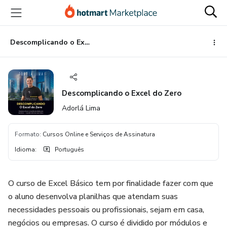
Ir
Ir
Ir
para
para
para
o
o
o
conteúdo
pagamento
rodapé
Descomplicando o Excel do Zero
principal
Descomplicando o Excel do Zero
Adorlá Lima
Formato
:
Cursos Online e Serviços de Assinatura
Idioma
:
Português
O curso de Excel Básico tem por finalidade fazer com que
o aluno desenvolva planilhas que atendam suas
necessidades pessoais ou profissionais, sejam em casa,
negócios ou empresas. O curso é dividido por módulos e