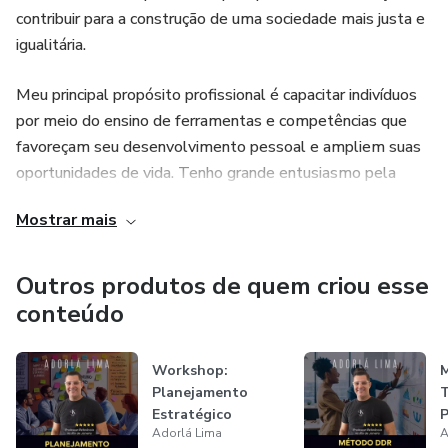
contribuir para a construção de uma sociedade mais justa e
igualitária.
Meu principal propósito profissional é capacitar indivíduos
por meio do ensino de ferramentas e competências que
favoreçam seu desenvolvimento pessoal e ampliem suas
oportunidades de vida. Tenho grande entusiasmo pela
educação — leciono em uma Escola Técnica, onde já
Mostrar mais
contribuí para a formação de centenas de Técnicos. Ensinar
é, para mim, uma fonte constante de realização e orgulho,
apesar da responsabilidade envolvida.
Outros produtos de quem criou esse
conteúdo
Estou comprometido em gerar conteúdos relevantes e
transformadores, com a certeza de que agregarão valor ao
Workshop:
conhecimento de todos os envolvidos.
Planejamento
T
Estratégico
P
Adorlá Lima
A
R